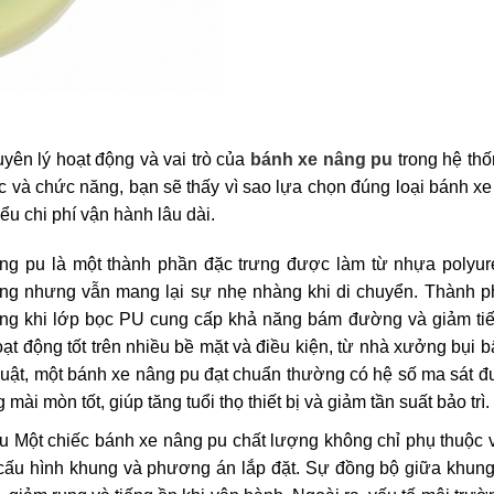
guyên lý hoạt động và vai trò của
bánh xe nâng pu
trong hệ thố
c và chức năng, bạn sẽ thấy vì sao lựa chọn đúng loại bánh xe
ểu chi phí vận hành lâu dài.
ng pu là một thành phần đặc trưng được làm từ nhựa polyur
nặng nhưng vẫn mang lại sự nhẹ nhàng khi di chuyển. Thành p
ong khi lớp bọc PU cung cấp khả năng bám đường và giảm tiế
t động tốt trên nhiều bề mặt và điều kiện, từ nhà xưởng bụi 
huật, một bánh xe nâng pu đạt chuẩn thường có hệ số ma sát đ
ài mòn tốt, giúp tăng tuổi thọ thiết bị và giảm tần suất bảo trì.
u Một chiếc bánh xe nâng pu chất lượng không chỉ phụ thuộc 
, cấu hình khung và phương án lắp đặt. Sự đồng bộ giữa khun