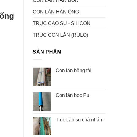
CON LĂN HÀN BỒN
CON LĂN HÀN ỐNG
hống
TRỤC CAO SU - SILICON
TRỤC CON LĂN (RULO)
SẢN PHẨM
Con lăn băng tải
Con lăn bọc Pu
Trục cao su chà nhám