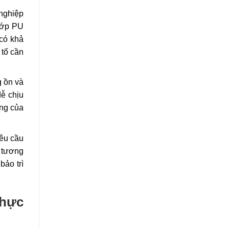
 nghiệp
 lớp PU
 có khả
 tố cần
g ồn và
dễ chịu
ung của
yêu cầu
 tương
bảo trì
thực