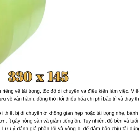
ù riêng về tải trọng, tốc độ di chuyển và điều kiện làm việc. Vi
ưu về vận hành, đồng thời tối thiểu hóa chi phí bảo trì và thay th
ới thiết bị di chuyển ở không gian hẹp hoặc tải trọng nhẹ, bán
n, ít gây hỏng sàn và giảm tiếng ồn. Tuy nhiên, độ bền và tuổi
. Lưu ý đánh giá phần lõi và vòng bi để đảm bảo chịu tải đú