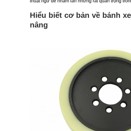
thuật ngữ dễ nhầm lẫn nhưng rất quan trọng trong
Hiểu biết cơ bản về bánh xe
nâng