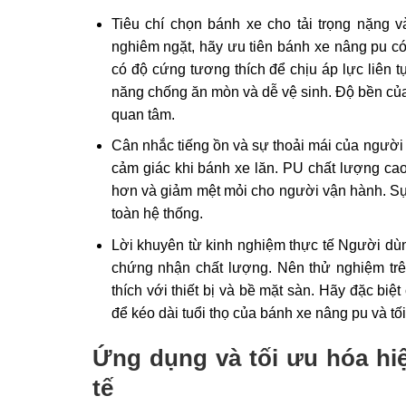
Tiêu chí chọn bánh xe cho tải trọng nặng v
nghiêm ngặt, hãy ưu tiên bánh xe nâng pu có
có độ cứng tương thích để chịu áp lực liên t
năng chống ăn mòn và dễ vệ sinh. Độ bền của 
quan tâm.
Cân nhắc tiếng ồn và sự thoải mái của người 
cảm giác khi bánh xe lăn. PU chất lượng cao
hơn và giảm mệt mỏi cho người vận hành. Sự 
toàn hệ thống.
Lời khuyên từ kinh nghiệm thực tế Người dùn
chứng nhận chất lượng. Nên thử nghiệm tr
thích với thiết bị và bề mặt sàn. Hãy đặc biệt
để kéo dài tuổi thọ của bánh xe nâng pu và tố
Ứng dụng và tối ưu hóa hi
tế