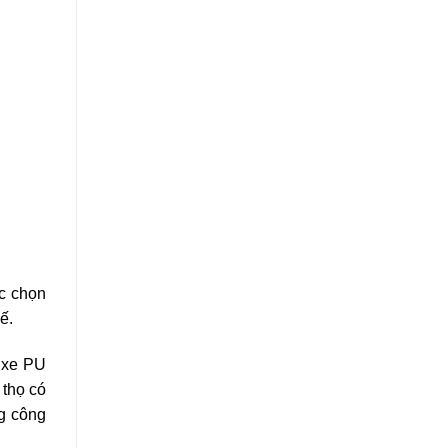
ệc chọn
ế.
h xe PU
 thọ có
ng công