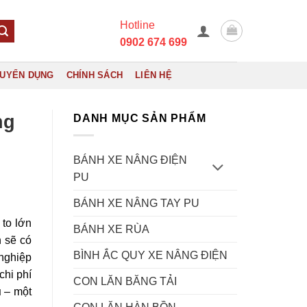
Hotline
0902 674 699
UYỂN DỤNG
CHÍNH SÁCH
LIÊN HỆ
ng
DANH MỤC SẢN PHẨM
BÁNH XE NÂNG ĐIỆN
PU
BÁNH XE NÂNG TAY PU
to lớn
BÁNH XE RÙA
n sẽ có
BÌNH ẮC QUY XE NÂNG ĐIỆN
 nghiệp
chi phí
CON LĂN BĂNG TẢI
u
– một