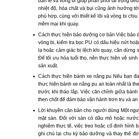
bản lề và vòng bi giúp phân phối tải trọng đề
nhiệt độ, hóa chất và bụi cũng ảnh hưởng tớ
phù hợp, cùng với thiết kế lõi và vòng bi chị
mềm mại khi quay.
Cách thực hiện bảo dưỡng cơ bản Việc bảo d
vòng bi, kiểm tra bọc PU có dấu hiệu nứt hoặ
lạ hoặc cảm giác bị lệch khi quay, cần dừng 
Để tối ưu hóa tuổi thọ, nên thực hiện vệ sin
sản xuất.
Cách thực hiện bánh xe nâng pu Nếu bạn đan
thực hiện bánh xe nâng pu an toàn nhất là th
trước khi tháo lắp. Việc căn chỉnh giữa bánh v
then chốt để đảm bảo vận hành trơn tru và an
Lời khuyên căn bản cho người dùng Một nguyê
mặt sàn. Đối với sàn có dầu mỏ hoặc nước
nghiệm thực tế, việc treo hoặc cố định hỉnh
ghi chú lại chu kỳ bảo dưỡng và thay thế địn