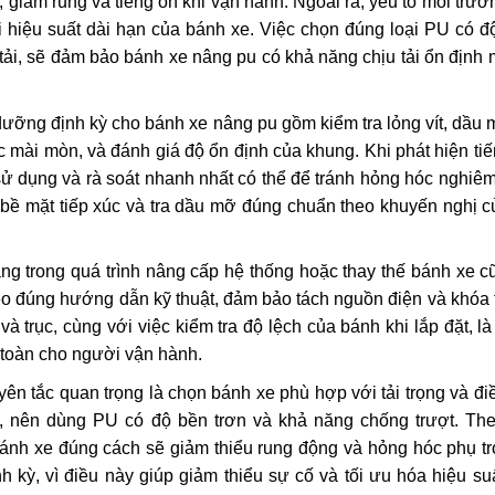
u, giảm rung và tiếng ồn khi vận hành. Ngoài ra, yếu tố môi trư
i hiệu suất dài hạn của bánh xe. Việc chọn đúng loại PU có 
u tải, sẽ đảm bảo bánh xe nâng pu có khả năng chịu tải ổn định
ưỡng định kỳ cho bánh xe nâng pu gồm kiểm tra lỏng vít, dầu
c mài mòn, và đánh giá độ ổn định của khung. Khi phát hiện ti
sử dụng và rà soát nhanh nhất có thể để tránh hỏng hóc nghiêm
h bề mặt tiếp xúc và tra dầu mỡ đúng chuẩn theo khuyến nghị 
g trong quá trình nâng cấp hệ thống hoặc thay thế bánh xe c
eo đúng hướng dẫn kỹ thuật, đảm bảo tách nguồn điện và khóa t
à trục, cùng với việc kiểm tra độ lệch của bánh khi lắp đặt, là
 toàn cho người vận hành.
n tắc quan trọng là chọn bánh xe phù hợp với tải trọng và đi
, nên dùng PU có độ bền trơn và khả năng chống trượt. The
 bánh xe đúng cách sẽ giảm thiểu rung động và hỏng hóc phụ t
h kỳ, vì điều này giúp giảm thiểu sự cố và tối ưu hóa hiệu su