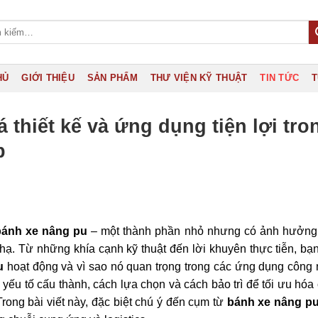
HỦ
GIỚI THIỆU
SẢN PHẨM
THƯ VIỆN KỸ THUẬT
TIN TỨC
T
 thiết kế và ứng dụng tiện lợi tro
p
bánh xe nâng pu
– một thành phần nhỏ nhưng có ảnh hưởng 
hạ. Từ những khía cạnh kỹ thuật đến lời khuyên thực tiễn, bạ
u
hoạt động và vì sao nó quan trọng trong các ứng dụng công
 yếu tố cấu thành, cách lựa chọn và cách bảo trì để tối ưu hóa 
Trong bài viết này, đặc biệt chú ý đến cụm từ
bánh xe nâng p