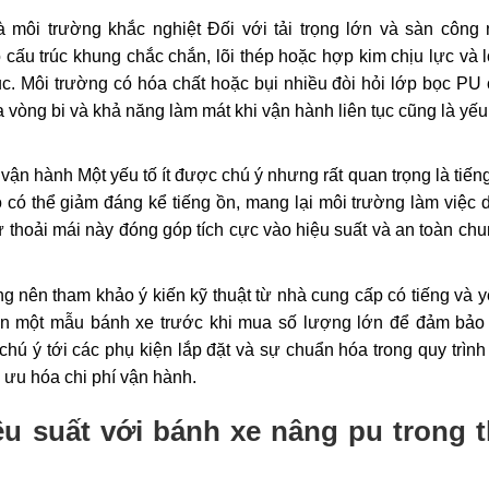
à môi trường khắc nghiệt Đối với tải trọng lớn và sàn công
 cấu trúc khung chắc chắn, lõi thép hoặc hợp kim chịu lực và
ục. Môi trường có hóa chất hoặc bụi nhiều đòi hỏi lớp bọc PU
vòng bi và khả năng làm mát khi vận hành liên tục cũng là yếu
vận hành Một yếu tố ít được chú ý nhưng rất quan trọng là tiến
 có thể giảm đáng kể tiếng ồn, mang lại môi trường làm việc 
thoải mái này đóng góp tích cực vào hiệu suất và an toàn ch
g nên tham khảo ý kiến kỹ thuật từ nhà cung cấp có tiếng và 
ên một mẫu bánh xe trước khi mua số lượng lớn để đảm bảo
 chú ý tới các phụ kiện lắp đặt và sự chuẩn hóa trong quy trình 
i ưu hóa chi phí vận hành.
ệu suất với bánh xe nâng pu trong 