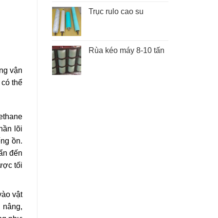
Trục rulo cao su
Rùa kéo máy 8-10 tấn
ng vận
 có thể
ethane
hần lõi
ng ồn.
bẩn đến
ược tối
vào vật
g nâng,