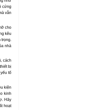
ờng như
độ cứng
 mà vẫn
 mỡ cho
ếng kêu
 trọng.
của nhà
ũ, cách
hiết bị
 yếu tố
ều kiện
o kinh
rợ. Hãy
ất hoạt