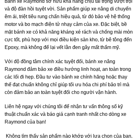
bánh xe Raymond sở hữu khả năng chịu tải trọng vượt trội
và độ đàn hồi tuyệt vời. Sản phẩm giúp xe nâng di chuyển
êm ái, triệt tiêu rung chấn hiệu quả, từ đó bảo vệ hệ thống
motor và bo mạch điện tử nhạy cảm của xe. Đặc biệt, bề
mặt bánh xe có khả năng kháng xé rách và chống mài mòn
cực tốt, phù hợp với mọi điều kiện sàn kho, từ bê tông đến
Epoxy, mà không để lại vết lằn đen gây mất thẩm mỹ.
Với độ đồng tâm chính xác tuyệt đối, bánh xe nâng
Raymond đảm bảo xe điều hướng linh hoạt, an toàn trong
các lối đi hẹp. Đầu tư vào bánh xe chính hãng hoặc thay
thế đạt chuẩn không chỉ giúp tối ưu hóa chi phí bảo trì mà
còn đảm bảo an toàn tuyệt đối cho người vận hành.
Liên hệ ngay với chúng tôi để nhận tư vấn thông số kỹ
thuật chuẩn xác và báo giá cạnh tranh nhất cho dòng xe
Raymond của bạn!
Không tìm thấy sản phẩm nào khớp với lựa chọn của bạn.