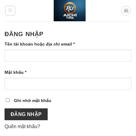
Bỏ
qua
nội
dung
ĐĂNG NHẬP
Bắt
Tên tài khoản hoặc địa chỉ email
*
buộc
Bắt
Mật khẩu
*
buộc
Ghi nhớ mật khẩu
ĐĂNG NHẬP
Quên mật khẩu?