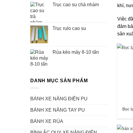
Trục cao su chà nhám
khí, nư
Việc đ
đảm bảo
Trục rulo cao su
sản xuấ
Rùa kéo máy 8-10 tấn
DANH MỤC SẢN PHẨM
BÁNH XE NÂNG ĐIỆN PU
Bọc l
BÁNH XE NÂNG TAY PU
BÁNH XE RÙA
BÌNH ẮC QUY XE NÂNG ĐIỆN