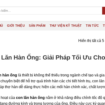
HỦ
GIỚI THIỆU
SẢN PHẨM
THƯ VIỆN KỸ THUẬT
TIN TỨC
T
Hiển thị tất cả 5
 Lăn Hàn Ống: Giải Pháp Tối Ưu Ch
n hàn ống
là thiết bị không thể thiếu trong ngành chế tạo và 
ế chuyên biệt để hỗ trợ quá trình hàn các chi tiết hình trụ, con
iúp thợ hàn dễ dàng thực hiện các mối hàn chính xác, chất lượn
 hoạt của
con lăn hàn ống
nằm ở khả năng điều chỉnh tốc độ 
dạng đường kính và trọng lượng của ống. Điều này cực kỳ qua