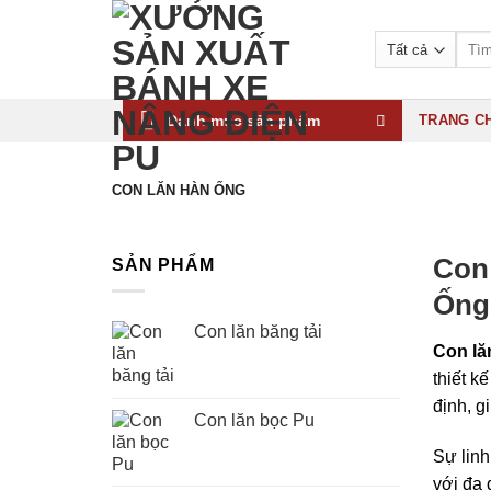
Bỏ
qua
Tìm
kiếm:
nội
dung
Danh mục sản phẩm
TRANG C
CON LĂN HÀN ỐNG
Con
SẢN PHẨM
Ống
Con lăn băng tải
Con lă
thiết k
định, g
Con lăn bọc Pu
Sự linh
với đa 