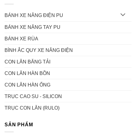
BÁNH XE NÂNG ĐIỆN PU
BÁNH XE NÂNG TAY PU
BÁNH XE RÙA
BÌNH ẮC QUY XE NÂNG ĐIỆN
CON LĂN BĂNG TẢI
CON LĂN HÀN BỒN
CON LĂN HÀN ỐNG
TRỤC CAO SU - SILICON
TRỤC CON LĂN (RULO)
SẢN PHẨM