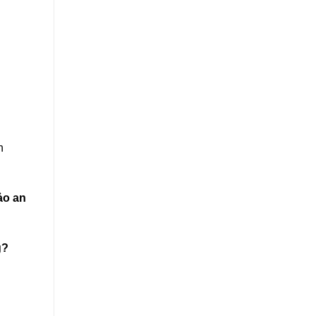
h
ảo an
g?