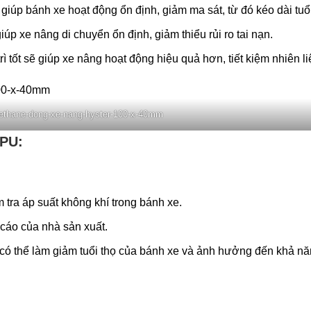
úp bánh xe hoạt động ổn định, giảm ma sát, từ đó kéo dài tuổi
úp xe nâng di chuyển ổn định, giảm thiểu rủi ro tai nạn.
 tốt sẽ giúp xe nâng hoạt động hiệu quả hơn, tiết kiệm nhiên li
rethane-dong-xe-nang-hyster-100-x-40mm
 PU:
tra áp suất không khí trong bánh xe.
cáo của nhà sản xuất.
có thể làm giảm tuổi thọ của bánh xe và ảnh hưởng đến khả n