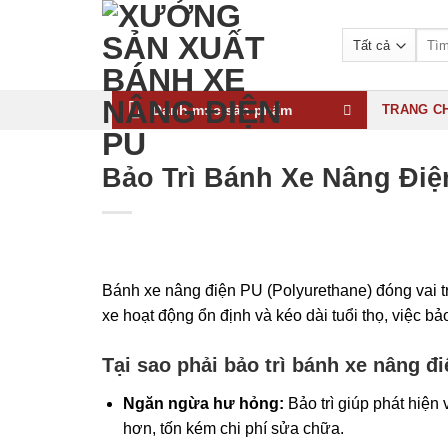
Bỏ
qua
Tìm
kiếm:
nội
dung
Danh mục sản phẩm
TRANG C
Bảo Trì Bánh Xe Nâng Điệ
Bánh xe nâng điện PU (Polyurethane) đóng vai t
xe hoạt động ổn định và kéo dài tuổi thọ, việc bảo 
Tại sao phải bảo trì bánh xe nâng đ
Ngăn ngừa hư hỏng:
Bảo trì giúp phát hiện
hơn, tốn kém chi phí sửa chữa.