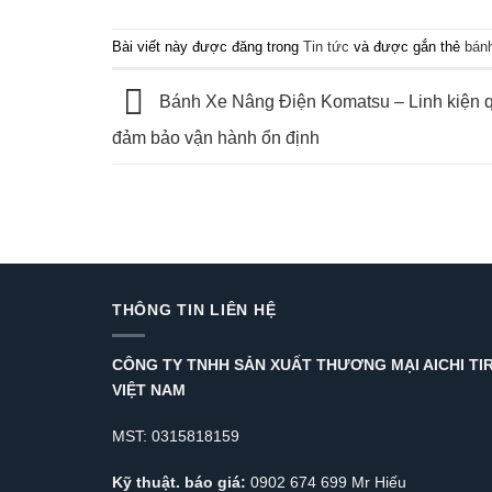
Bài viết này được đăng trong
Tin tức
và được gắn thẻ
bánh
Bánh Xe Nâng Điện Komatsu – Linh kiện q
đảm bảo vận hành ổn định
THÔNG TIN LIÊN HỆ
CÔNG TY TNHH SẢN XUẤT THƯƠNG MẠI AICHI TI
VIỆT NAM
MST: 0315818159
Kỹ thuật. báo giá:
0902 674 699 Mr Hiếu