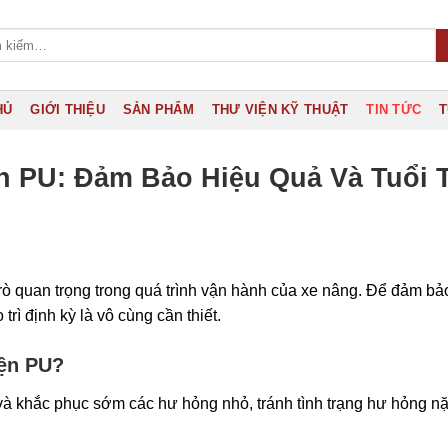
HỦ
GIỚI THIỆU
SẢN PHẨM
THƯ VIỆN KỸ THUẬT
TIN TỨC
T
n PU: Đảm Bảo Hiệu Quả Và Tuổi 
rò quan trọng trong quá trình vận hành của xe nâng. Để đảm b
trì định kỳ là vô cùng cần thiết.
iện PU?
 và khắc phục sớm các hư hỏng nhỏ, tránh tình trạng hư hỏng n