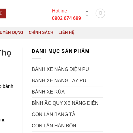
Hotline
0902 674 699
UYỂN DỤNG
CHÍNH SÁCH
LIÊN HỆ
Thọ
DANH MỤC SẢN PHẨM
BÁNH XE NÂNG ĐIỆN PU
BÁNH XE NÂNG TAY PU
ảo bánh
BÁNH XE RÙA
BÌNH ẮC QUY XE NÂNG ĐIỆN
CON LĂN BĂNG TẢI
ặng
CON LĂN HÀN BỒN