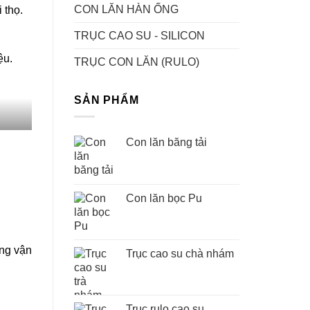
CON LĂN HÀN ỐNG
 thọ.
TRỤC CAO SU - SILICON
ệu.
TRỤC CON LĂN (RULO)
SẢN PHẨM
Con lăn băng tải
Con lăn bọc Pu
ăng vận
Trục cao su chà nhám
Trục rulo cao su