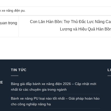
 xe nâng điện pu
.
Con Lăn Hàn Bồn: Trợ Thủ Đắc Lực Nâng Ca
uan trọng
Lượng và Hiệu Quả Hàn Bồ
TIN TỨC
L
RE
Bảng giá đắp bánh xe nâng điện 2026 – Cập nhật mới
nhất từ các chuyên gia trong ngành
Bánh xe nâng PU loại nào tốt nhất – Giải pháp hoàn hảo
cho công nghiệp nâng hạ