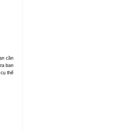
bạn cần
tra ban
 cụ thể