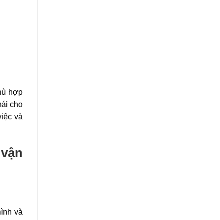
phù hợp
mái cho
việc và
 vận
ình và