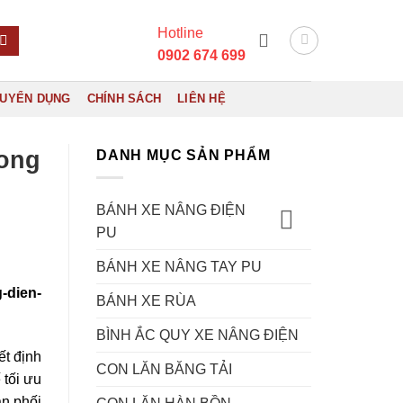
Hotline
0902 674 699
UYỂN DỤNG
CHÍNH SÁCH
LIÊN HỆ
rong
DANH MỤC SẢN PHẨM
BÁNH XE NÂNG ĐIỆN
PU
BÁNH XE NÂNG TAY PU
-dien-
BÁNH XE RÙA
BÌNH ẮC QUY XE NÂNG ĐIỆN
ết định
CON LĂN BĂNG TẢI
 tối ưu
ân phối