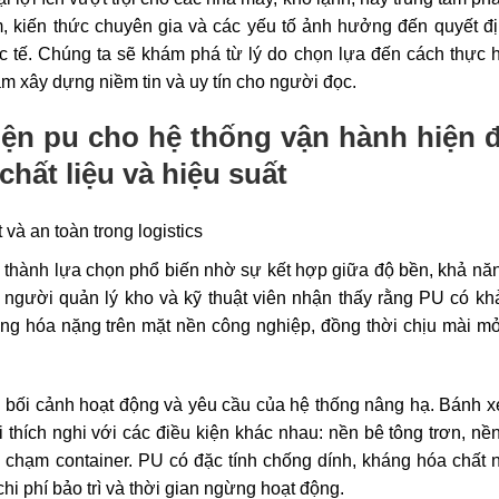
ệm, kiến thức chuyên gia và các yếu tố ảnh hưởng đến quyết đ
 tế. Chúng ta sẽ khám phá từ lý do chọn lựa đến cách thực h
m xây dựng niềm tin và uy tín cho người đọc.
iện pu
cho hệ thống vận hành hiện đ
hất liệu và hiệu suất
 thành lựa chọn phổ biến nhờ sự kết hợp giữa độ bền, khả nă
ng người quản lý kho và kỹ thuật viên nhận thấy rằng PU có k
àng hóa nặng trên mặt nền công nghiệp, đồng thời chịu mài m
hiểu bối cảnh hoạt động và yêu cầu của hệ thống nâng hạ. Bánh 
i thích nghi với các điều kiện khác nhau: nền bê tông trơn, nề
chạm container. PU có đặc tính chống dính, kháng hóa chất n
hi phí bảo trì và thời gian ngừng hoạt động.