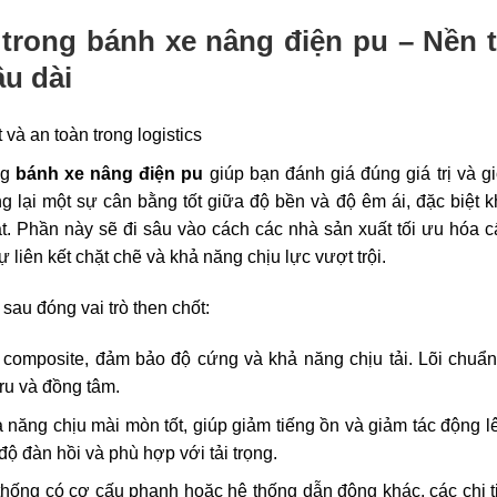
u trong
bánh xe nâng điện pu
– Nền 
âu dài
ng
bánh xe nâng điện pu
giúp bạn đánh giá đúng giá trị và g
g lại một sự cân bằng tốt giữa độ bền và độ êm ái, đặc biệt k
ặt. Phần này sẽ đi sâu vào cách các nhà sản xuất tối ưu hóa c
 liên kết chặt chẽ và khả năng chịu lực vượt trội.
 sau đóng vai trò then chốt:
 composite, đảm bảo độ cứng và khả năng chịu tải. Lõi chuẩ
ru và đồng tâm.
 năng chịu mài mòn tốt, giúp giảm tiếng ồn và giảm tác động l
 đàn hồi và phù hợp với tải trọng.
thống có cơ cấu phanh hoặc hệ thống dẫn động khác, các chi t