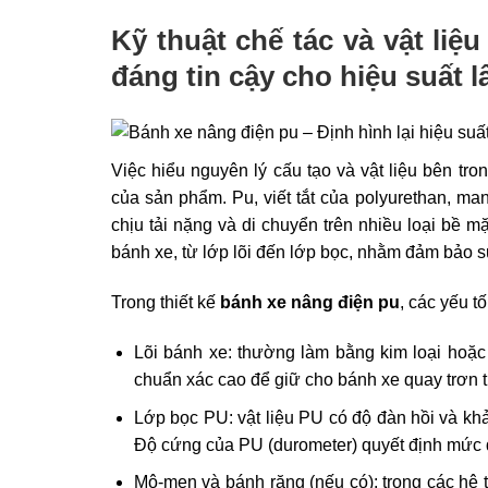
Kỹ thuật chế tác và vật liệ
đáng tin cậy cho hiệu suất l
Việc hiểu nguyên lý cấu tạo và vật liệu bên tro
của sản phẩm. Pu, viết tắt của polyurethan, man
chịu tải nặng và di chuyển trên nhiều loại bề m
bánh xe, từ lớp lõi đến lớp bọc, nhằm đảm bảo sự
Trong thiết kế
bánh xe nâng điện pu
, các yếu tố
Lõi bánh xe: thường làm bằng kim loại hoặc
chuẩn xác cao để giữ cho bánh xe quay trơn t
Lớp bọc PU: vật liệu PU có độ đàn hồi và khả
Độ cứng của PU (durometer) quyết định mức độ
Mô-men và bánh răng (nếu có): trong các hệ 