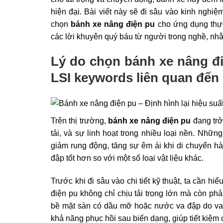
hiện đại. Bài viết này sẽ đi sâu vào kinh nghi
chọn
bánh xe nâng điện pu
cho ứng dụng thực
các lời khuyên quý báu từ người trong nghề, nhằ
Lý do chọn
bánh xe nâng đ
LSI keywords liên quan đến c
Trên thị trường,
bánh xe nâng điện pu
đang trở
tải, và sự linh hoạt trong nhiều loại nền. Nhữ
giảm rung động, tăng sự êm ái khi di chuyển h
đập tốt hơn so với một số loại vật liệu khác.
Trước khi đi sâu vào chi tiết kỹ thuật, ta cần 
điện pu không chỉ chịu tải trọng lớn mà còn phả
bề mặt sàn có dầu mỡ hoặc nước va đập do va 
khả năng phục hồi sau biến dạng, giúp tiết kiệm c