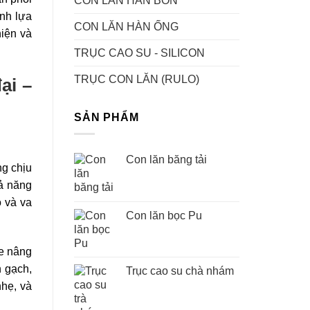
CON LĂN HÀN BỒN
ịnh lựa
CON LĂN HÀN ỐNG
iện và
TRỤC CAO SU - SILICON
TRỤC CON LĂN (RULO)
ại –
SẢN PHẨM
Con lăn băng tải
ng chịu
hả năng
ỏ và va
Con lăn bọc Pu
xe nâng
n gạch,
Trục cao su chà nhám
hẹ, và