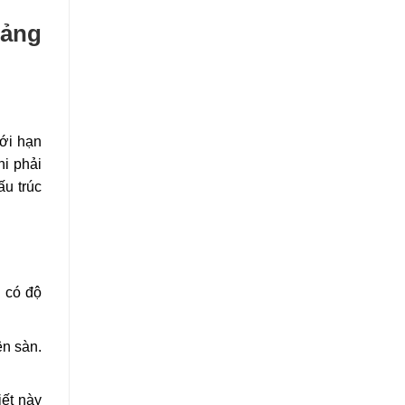
tảng
iới hạn
hi phải
ấu trúc
n có độ
ên sàn.
iết này