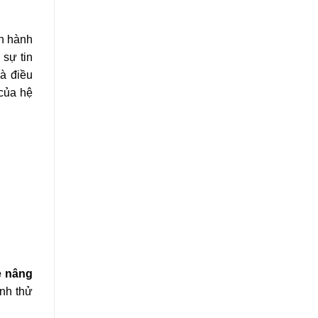
ận hành
 sự tin
và điều
 của hệ
e nâng
ành thử