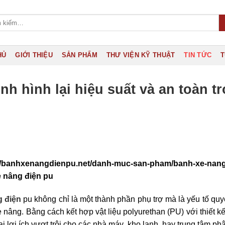
HỦ
GIỚI THIỆU
SẢN PHẨM
THƯ VIỆN KỸ THUẬT
TIN TỨC
T
nh hình lại hiệu suất và an toàn t
://banhxenangdienpu.net/danh-muc-san-pham/banh-xe-nang
 nâng điện pu
g điện
pu không chỉ là một thành phần phụ trợ mà là yếu tố quy
 nâng. Bằng cách kết hợp vật liệu polyurethan (PU) với thiết kế
i lợi ích vượt trội cho các nhà máy, kho lạnh, hay trung tâm ph