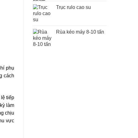
Trục rulo cao su
Rùa kéo máy 8-10 tấn
phí phụ
ng cách
lệ tiếp
 kỳ làm
ng chịu
khu vực