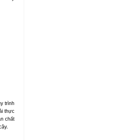
y trình
ải thực
n chất
cậy.