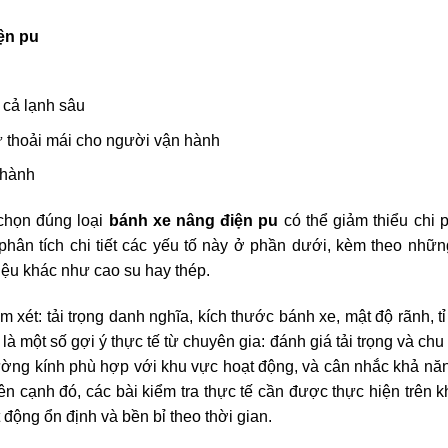
ện pu
 cả lạnh sâu
ự thoải mái cho người vận hành
n hành
 chọn đúng loại
bánh xe nâng điện pu
có thể giảm thiểu chi 
 phân tích chi tiết các yếu tố này ở phần dưới, kèm theo nhữ
liệu khác như cao su hay thép.
 xét: tải trọng danh nghĩa, kích thước bánh xe, mật độ rãnh, tỉ 
là một số gợi ý thực tế từ chuyên gia: đánh giá tải trọng và chu
 đường kính phù hợp với khu vực hoạt động, và cân nhắc khả nă
n cạnh đó, các bài kiểm tra thực tế cần được thực hiện trên 
 động ổn định và bền bỉ theo thời gian.