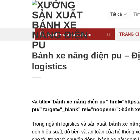
Bỏ
qua
Tìm
kiếm:
nội
dung
Danh mục sản phẩm
TRANG C
Bánh xe nâng điện pu – Đị
logistics
<a title="
bánh xe nâng điện pu
” href=”https
pu/” target=”_blank” rel=”noopener”>
bánh xe
Trong ngành logistics và sản xuất,
bánh xe nân
đến hiệu suất, độ bền và an toàn của hệ thống xe
cho tải trọng và chuyển động, bánh xe này đem lạ