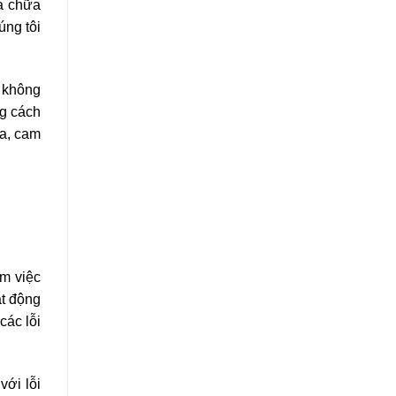
ửa chữa
úng tôi
g không
ng cách
ữa, cam
àm việc
ạt động
các lỗi
với lỗi