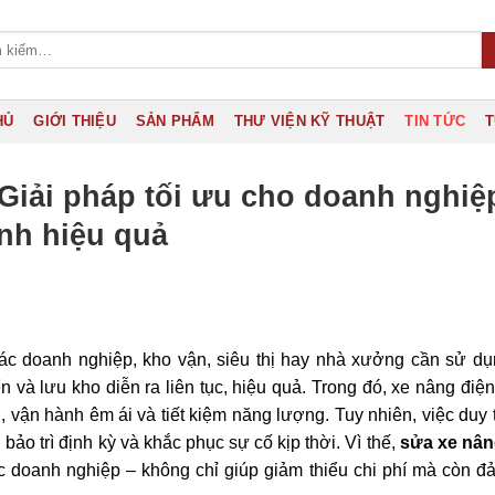
HỦ
GIỚI THIỆU
SẢN PHẨM
THƯ VIỆN KỸ THUẬT
TIN TỨC
T
 Giải pháp tối ưu cho doanh nghiệ
ành hiệu quả
các doanh nghiệp, kho vận, siêu thị hay nhà xưởng cần sử d
 và lưu kho diễn ra liên tục, hiệu quả. Trong đó, xe nâng điện
, vận hành êm ái và tiết kiệm năng lượng. Tuy nhiên, việc duy t
bảo trì định kỳ và khắc phục sự cố kịp thời. Vì thế,
sửa xe nân
 doanh nghiệp – không chỉ giúp giảm thiểu chi phí mà còn đ