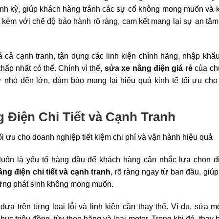
ịnh kỳ, giúp khách hàng tránh các sự cố không mong muốn và 
đi kèm với chế độ bảo hành rõ ràng, cam kết mang lại sự an tâm 
iá cả cạnh tranh, tận dụng các linh kiện chính hãng, nhập khẩ
ấp nhất có thể. Chính vì thế,
sửa xe nâng điện giá rẻ
của chú
 nhỏ đến lớn, đảm bảo mang lại hiệu quả kinh tế tối ưu cho
Điện Chi Tiết và Cạnh Tranh
 luôn là yếu tố hàng đầu để khách hàng cân nhắc lựa chọn dị
ng điện chi tiết và cạnh tranh
, rõ ràng ngay từ ban đầu, giú
hững phát sinh không mong muốn.
a trên từng loại lỗi và linh kiện cần thay thế. Ví dụ, sửa m
ục triệu đồng, tùy theo hãng và loại motor. Trong khi đó, thay 