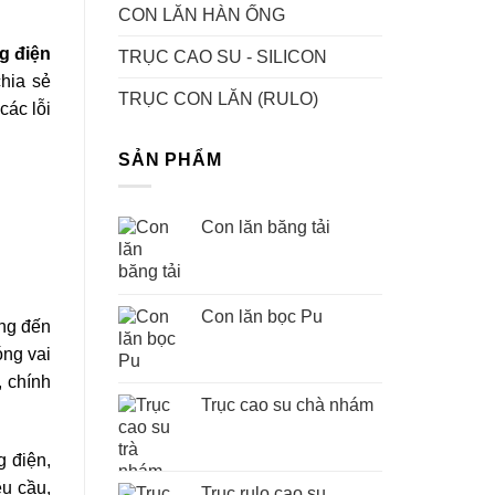
CON LĂN HÀN ỐNG
g điện
TRỤC CAO SU - SILICON
chia sẻ
TRỤC CON LĂN (RULO)
các lỗi
SẢN PHẨM
Con lăn băng tải
Con lăn bọc Pu
ớng đến
óng vai
, chính
Trục cao su chà nhám
g điện,
êu cầu,
Trục rulo cao su