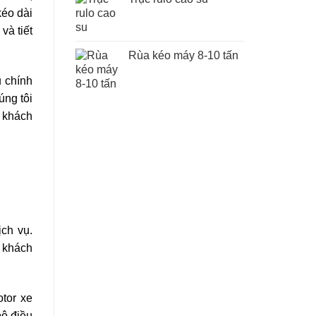
kéo dài
và tiết
Rùa kéo máy 8-10 tấn
u chính
ng tôi
 khách
ch vụ.
p khách
otor xe
bộ điều