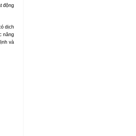
ạt động
có dịch
ặc nâng
ịnh và