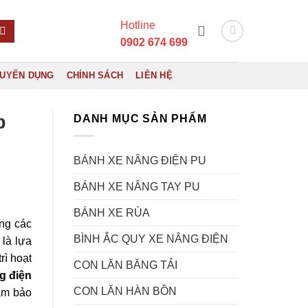
Hotline
0902 674 699
UYỂN DỤNG
CHÍNH SÁCH
LIÊN HỆ
p
DANH MỤC SẢN PHẨM
BÁNH XE NÂNG ĐIỆN PU
BÁNH XE NÂNG TAY PU
BÁNH XE RÙA
ụng các
BÌNH ẮC QUY XE NÂNG ĐIỆN
 là lựa
rì hoạt
CON LĂN BĂNG TẢI
g điện
CON LĂN HÀN BỒN
ảm bảo