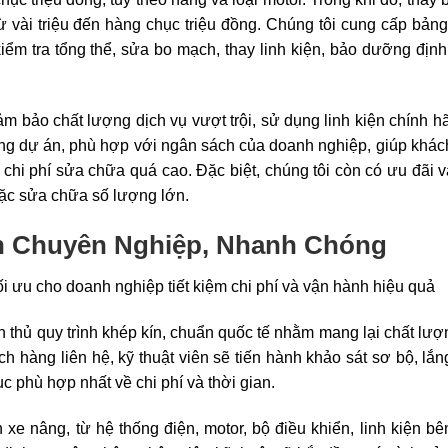
 vài triệu đến hàng chục triệu đồng. Chúng tôi cung cấp bảng
kiểm tra tổng thể, sửa bo mạch, thay linh kiện, bảo dưỡng định
m bảo chất lượng dịch vụ vượt trội, sử dụng linh kiện chính h
 từng dự án, phù hợp với ngân sách của doanh nghiệp, giúp khá
 chi phí sửa chữa quá cao. Đặc biệt, chúng tôi còn có ưu đãi v
oặc sửa chữa số lượng lớn.
n Chuyên Nghiệp, Nhanh Chóng
n thủ quy trình khép kín, chuẩn quốc tế nhằm mang lại chất lư
h hàng liên hệ, kỹ thuật viên sẽ tiến hành khảo sát sơ bộ, lắ
c phù hợp nhất về chi phí và thời gian.
n xe nâng, từ hệ thống điện, motor, bộ điều khiển, linh kiện bê