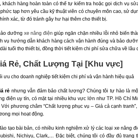
o, khách hàng hoàn toàn có thể tự kiểm tra hoặc gọi dịch vụ s
 phức tạp hơn yêu cầu kỹ thuật viên có chuyên môn cao, sử dụn
ính xác, từ đó tránh gây hư hại thêm cho thiết bị.
à bảo dưỡng
xe nâng điện
giúp ngăn chặn nhiều lỗi nhỏ biến th
dịch vụ hướng dẫn khách hàng cách vận hành đúng và bảo dưỡ
dài tuổi thọ thiết bị, đồng thời tiết kiệm chi phí sửa chữa về lâu 
iá Rẻ, Chất Lượng Tại [Khu vực]
á rẻ
nhưng vẫn đảm bảo chất lượng? Chúng tôi tự hào là một
 điện uy tín, có mặt tại nhiều khu vực lớn như TP. Hồ Chí M
. Với phương châm “Chất lượng phục vụ – Giá cả cạnh tranh”
 trong mọi hoạt động.
đào tạo bài bản, có nhiều kinh nghiệm xử lý các loại xe nâng đ
ishi, Nichiyu, Clark,… Đặc biệt, chúng tôi có đầy đủ trang th