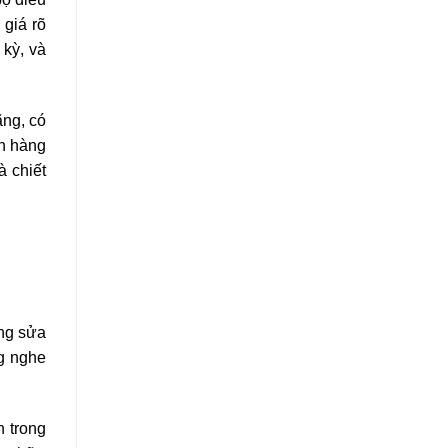
 giá rõ
 kỳ, và
ãng, có
ch hàng
à chiết
ợng sửa
ng nghe
n trong