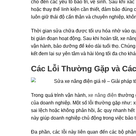
cho đến các yếu tố bảo trì, vệ sinh. Sau khi xá
hoặc thay thế linh kiện cần thiết, đảm bảo đúng 
luôn giữ thái độ cẩn thận và chuyên nghiệp, không 
Thời gian sửa chữa được tối ưu hóa nhờ vào quy
bị gián đoạn hoạt động. Sau khi hoàn tất, xe n
vận hành, bảo dưỡng để kéo dài tuổi thọ. Chúng 
kết đem lại sự yên tâm và hài lòng tối đa cho kh
Các Lỗi Thường Gặp và Các
Trong quá trình vận hành,
xe nâng điện
thường g
của doanh nghiệp. Một số lỗi thường gặp như: x
sai lệch hoặc không phản hồi, ắc quy nhanh hết
này giúp doanh nghiệp chủ động trong việc bảo tr
Đa phần, các lỗi này liên quan đến các bộ phận