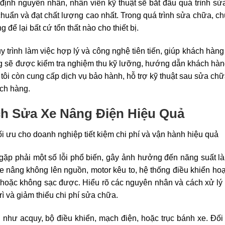
c định nguyên nhân, nhân viên kỹ thuật sẽ bắt đầu quá trình s
chuẩn và đạt chất lượng cao nhất. Trong quá trình sửa chữa, ch
để lại bất cứ tổn thất nào cho thiết bị.
 trình làm việc hợp lý và công nghệ tiên tiến, giúp khách hàn
âng sẽ được kiểm tra nghiệm thu kỹ lưỡng, hướng dẫn khách hà
tôi còn cung cấp dịch vụ bảo hành, hỗ trợ kỹ thuật sau sửa ch
ách hàng.
h Sửa Xe Nâng Điện Hiệu Quả
ặp phải một số lỗi phổ biến, gây ảnh hưởng đến năng suất l
e nâng không lên nguồn, motor kêu to, hệ thống điều khiển ho
 hoặc không sạc được. Hiểu rõ các nguyên nhân và cách xử lý 
ì và giảm thiểu chi phí sửa chữa.
 như acquy, bộ điều khiển, mạch điện, hoặc trục bánh xe. Đối 