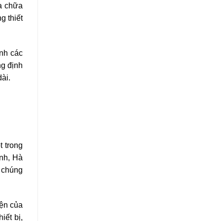
ửa chữa
g thiết
ành các
ng định
dài.
 trong
inh, Hà
, chúng
iện của
iết bị,