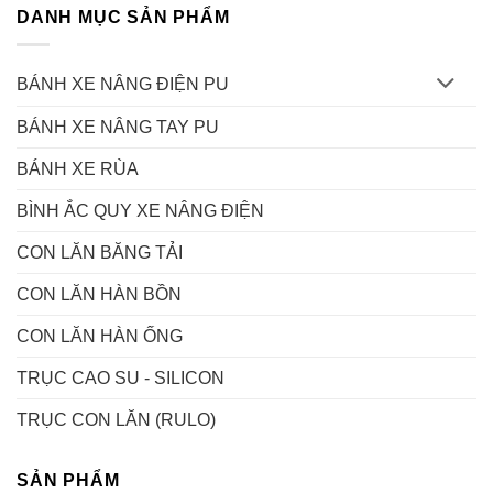
DANH MỤC SẢN PHẨM
BÁNH XE NÂNG ĐIỆN PU
BÁNH XE NÂNG TAY PU
BÁNH XE RÙA
BÌNH ẮC QUY XE NÂNG ĐIỆN
CON LĂN BĂNG TẢI
CON LĂN HÀN BỒN
CON LĂN HÀN ỐNG
TRỤC CAO SU - SILICON
TRỤC CON LĂN (RULO)
SẢN PHẨM