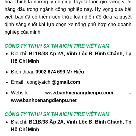
hóa chính là những lý do giúp Toyota luôn giữ vững vị trí
hàng đầu trong ngành công nghiệp này. Hy vọng qua bài
viết, bạn đã có thêm kiến thức toàn diện để đưa ra quyết
định sáng suốt khi lựa chọn xe nâng phù hợp cho doanh
nghiệp của mình.
CÔNG TY TNHH SX TM AICHI TIRE VIỆT NAM
Địa chỉ:
B11B/38 Ấp 2A, Vĩnh Lộc B, Bình Chánh, Tp
Hồ Chí Minh
Điện thoại:
0902 674 699 Mr Hiếu
Email: congtyaichi
@gmail.com
Website: www.b
anhxenangdienpu.com –
www.banhxenangdienpu.net
CÔNG TY TNHH SX TM AICHI TIRE VIỆT NAM
Địa chỉ:
B11B/38 Ấp 2A, Vĩnh Lộc B, Bình Chánh, Tp
Hồ Chí Minh