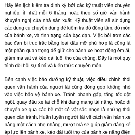
Hãy lên lịch kiểm tra định kỳ bởi các kỹ thuật viên chuyên
nghiệp, ít nhất mỗi 6 tháng hoặc theo số giờ vận hành
khuyến nghị của nhà sản xuất. Kỹ thuật viên sẽ sử dụng
các dụng cụ chuyên dụng để kiểm tra độ đồng tâm, độ mòn
của bánh xe, và tình trạng của bạc đạn. Việc bôi trơn các
bạc đạn bị trục trặc bằng loại dầu mỡ phù hợp là cũng là
một phần quan trọng để giữ cho bánh xe hoạt động êm ái,
giảm ma sát và kéo dài tuổi thọ của chúng. Đây là một quy
trình đòi hỏi sự tỉ mỉ và kiến thức chuyên môn.
Bên cạnh việc bảo dưỡng kỹ thuật, việc điều chỉnh thói
quen vận hành của người lái cũng đóng góp không nhỏ
vào việc bảo vệ bánh xe. Tránh phanh gấp, tăng tốc đột
ngột, quay đầu xe tại chỗ khi đang mang tải nặng, hoặc di
chuyển xe qua các bề mặt có vật sắc nhọn là những thói
quen cần tránh. Huấn luyện người lái về cách vận hành xe
nâng một cách nhẹ nhàng, mượt mà sẽ giúp giảm đáng kể
áp lực lên bánh xe, kéo dài tuổi thọ của bánh xe nâng điện