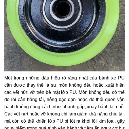
Một trong những dấu hiệu rõ ràng nhất của bánh xe PU
cần được thay thế là sự mòn không đều hoặc xuất hiện
các vết nứt, vỡ trên bề mặt lớp PU. Mòn không đều có thể
do lỗi cân bằng tải, hỏng bạc đạn hoặc do thói quen vận
hành không đúng cách như phanh gấp, xoay bánh tại chỗ.
Các vết nứt hoặc vỡ không chỉ làm giảm khả năng chịu tải,
mà còn có thể khiến lớp PU bị lột ra khỏi lõi kim loại, gây
nguy hiểm trong quá trình vận hành và tiềm ẩn nguy cơ hư