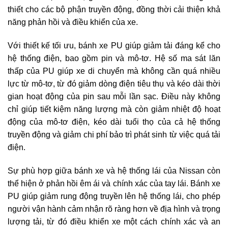
thiết cho các bộ phận truyền động, đồng thời cải thiện khả
năng phản hồi và điều khiển của xe.
Với thiết kế tối ưu, bánh xe PU giúp giảm tải đáng kể cho
hệ thống điện, bao gồm pin và mô-tơ. Hệ số ma sát lăn
thấp của PU giúp xe di chuyển mà không cần quá nhiều
lực từ mô-tơ, từ đó giảm dòng điện tiêu thụ và kéo dài thời
gian hoạt động của pin sau mỗi lần sạc. Điều này không
chỉ giúp tiết kiệm năng lượng mà còn giảm nhiệt độ hoạt
động của mô-tơ điện, kéo dài tuổi thọ của cả hệ thống
truyền động và giảm chi phí bảo trì phát sinh từ việc quá tải
điện.
Sự phù hợp giữa bánh xe và hệ thống lái của Nissan còn
thể hiện ở phản hồi êm ái và chính xác của tay lái. Bánh xe
PU giúp giảm rung động truyền lên hệ thống lái, cho phép
người vận hành cảm nhận rõ ràng hơn về địa hình và trọng
lượng tải, từ đó điều khiển xe một cách chính xác và an