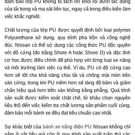
đảm bảo lớp PU không bị tách rời khỏi lõi dưới tác động
của tải trọng và ma sát liên tục, ngay cả trong điều kiện làm
việc khắc nghiệt.
Chất lượng của lớp PU được quyết định bởi loại polymer
Polyurethane sử dụng, quy trình pha trộn và công nghệ
đúc. Nissan có thể sử dụng các công thức PU độc quyền
với độ cứng (đo bằng Shore A hoặc Shore D) và đặc tính
cơ học được điều chỉnh để phù hợp với từng loại xe nâng
và môi trường làm việc cụ thể. Ví dụ, PU có độ cứng cao
hơn sẽ tốt cho khả năng chịu tải và chống mài mòn trên
sàn cứng, trong khi PU mềm hơn sẽ tăng độ bám và giảm
chấn hiệu quả hơn trên sàn không bằng phẳng. Quá trình
sản xuất được kiểm soát chặt chẽ, từ khâu chọn nguyên
liệu thô đến việc kiểm tra chất lượng sản phẩm cuối cùng,
đảm bảo mỗi bánh xe đều đạt tiêu chuẩn cao nhất.
Sự khác biệt của
bánh xe nâng điện PU
Nissan không chỉ
nằm ở vật liệu mà còn ở quy trình sản xuất tuân thủ các