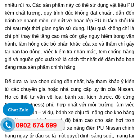
nhiều rủi ro. Các sản phẩm này có thể sử dụng vật liệu PU
kém chất lượng, quy trình đúc không đạt chuẩn, dẫn đến
bánh xe nhanh mòn, dễ nứt vỡ hoặc lớp PU bị tách khỏi lõi
chỉ sau một thời gian ngắn sử dụng. Hậu quả không chỉ là
chi phí thay thế tăng cao mà còn gây nguy hiểm trong vận
hành, làm hỏng các bộ phận khác của xe và thậm chí gây
tai nạn lao động. Việc kiểm tra nhãn mác, tem chống hàng
giả và nguồn gốc xuất xứ là cách tốt nhất để đảm bảo bạn
đang mua sản phẩm chính hãng.
Để đưa ra lựa chọn đúng đắn nhất, hãy tham khảo ý kiến
từ các chuyên gia hoặc nhà cung cấp uy tín của Nissan.
Họ có thể tư vấn về loại bánh xe, kích thước, độ cứng
(Shore Hardness) phù hợp nhất với môi trường làm việc
Chat Zalo
cụ thể của bạn – ví dụ, bánh xe chịu tải nặng cho kho hàng
hóa lớn, hay bánh xe có độ bám cao cho sàn hơi trơn
0902 674 699
trượt. Việc đầu tư vào bánh xe nâng điện PU Nissan chính
hãng ngay từ đầu sẽ là một quyết định sáng suốt, mang lại