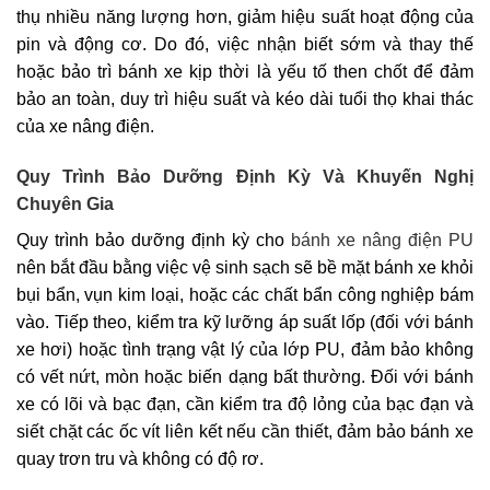
thụ nhiều năng lượng hơn, giảm hiệu suất hoạt động của
pin và động cơ. Do đó, việc nhận biết sớm và thay thế
hoặc bảo trì bánh xe kịp thời là yếu tố then chốt để đảm
bảo an toàn, duy trì hiệu suất và kéo dài tuổi thọ khai thác
của xe nâng điện.
Quy Trình Bảo Dưỡng Định Kỳ Và Khuyến Nghị
Chuyên Gia
Quy trình bảo dưỡng định kỳ cho
bánh xe nâng điện PU
nên bắt đầu bằng việc vệ sinh sạch sẽ bề mặt bánh xe khỏi
bụi bẩn, vụn kim loại, hoặc các chất bẩn công nghiệp bám
vào. Tiếp theo, kiểm tra kỹ lưỡng áp suất lốp (đối với bánh
xe hơi) hoặc tình trạng vật lý của lớp PU, đảm bảo không
có vết nứt, mòn hoặc biến dạng bất thường. Đối với bánh
xe có lõi và bạc đạn, cần kiểm tra độ lỏng của bạc đạn và
siết chặt các ốc vít liên kết nếu cần thiết, đảm bảo bánh xe
quay trơn tru và không có độ rơ.