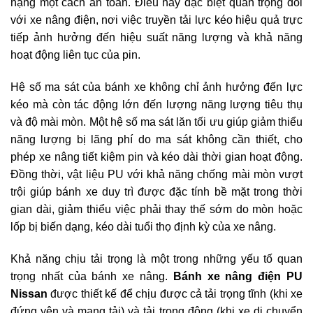
nặng một cách an toàn. Điều này đặc biệt quan trọng đối
với xe nâng điện, nơi việc truyền tải lực kéo hiệu quả trực
tiếp ảnh hưởng đến hiệu suất năng lượng và khả năng
hoạt động liên tục của pin.
Hệ số ma sát của bánh xe không chỉ ảnh hưởng đến lực
kéo mà còn tác động lớn đến lượng năng lượng tiêu thụ
và độ mài mòn. Một hệ số ma sát lăn tối ưu giúp giảm thiểu
năng lượng bị lãng phí do ma sát không cần thiết, cho
phép xe nâng tiết kiệm pin và kéo dài thời gian hoạt động.
Đồng thời, vật liệu PU với khả năng chống mài mòn vượt
trội giúp bánh xe duy trì được đặc tính bề mặt trong thời
gian dài, giảm thiểu việc phải thay thế sớm do mòn hoặc
lốp bị biến dạng, kéo dài tuổi thọ định kỳ của xe nâng.
Khả năng chịu tải trọng là một trong những yếu tố quan
trọng nhất của bánh xe nâng.
Bánh xe nâng điện PU
Nissan
được thiết kế để chịu được cả tải trọng tĩnh (khi xe
đứng yên và mang tải) và tải trọng động (khi xe di chuyển