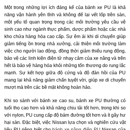
Một trong những lợi ích đáng kể của bánh xe PU là khả
năng vận hành yên tĩnh và không để lại vết lốp trên sàn,
một yếu tố quan trọng trong các môi trường yêu cầu vệ
sinh cao như ngành thực phẩm, dược phẩm hoặc các nhà
kho chứa hàng hóa cao cấp. Sự êm ái khi di chuyển giúp
giảm tiếng ồn trong nhà xưởng, cải thiện môi trường làm
việc cho người lao động, đồng thời giảm thiểu rung động,
bảo vệ các linh kiện điện tử nhạy cảm của xe nâng và trên
hết là bảo vệ hàng hóa khỏi những tổn thương do rung lắc
mạnh. Sự kết hợp giữa độ cứng và độ đàn hồi của PU
mang lại khả năng giảm chấn tuyệt vời, giúp xe di chuyển
mượt mà trên các bề mặt không hoàn hảo.
Khi so sánh với bánh xe cao su, bánh xe PU thường có
tuổi thọ cao hơn và khả năng chịu tải tốt hơn, trong khi so
với nylon, PU cung cấp độ bám đường tốt hơn và ít gây hư
hại sàn. Đặc biệt, việc Nissan lựa chọn và nghiên cứu vật
liệu PU riêng biệt cho
bánh xe nâng điện PU
Nissan của