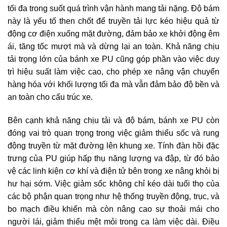
tối đa trong suốt quá trình vận hành mang tải nặng. Độ bám
này là yếu tố then chốt để truyền tải lực kéo hiệu quả từ
động cơ điện xuống mặt đường, đảm bảo xe khởi động êm
ái, tăng tốc mượt mà và dừng lại an toàn. Khả năng chịu
tải trọng lớn của bánh xe PU cũng góp phần vào việc duy
trì hiệu suất làm việc cao, cho phép xe nâng vận chuyển
hàng hóa với khối lượng tối đa mà vẫn đảm bảo độ bền và
an toàn cho cấu trúc xe.
Bên cạnh khả năng chịu tải và độ bám, bánh xe PU còn
đóng vai trò quan trọng trong việc giảm thiểu sốc và rung
động truyền từ mặt đường lên khung xe. Tính đàn hồi đặc
trưng của PU giúp hấp thụ năng lượng va đập, từ đó bảo
vệ các linh kiện cơ khí và điện tử bên trong xe nâng khỏi bị
hư hại sớm. Việc giảm sốc không chỉ kéo dài tuổi thọ của
các bộ phận quan trọng như hệ thống truyền động, trục, và
bo mạch điều khiển mà còn nâng cao sự thoải mái cho
người lái, giảm thiểu mệt mỏi trong ca làm việc dài. Điều