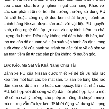
tiêu chuẩn chất lượng nghiêm ngặt của hãng. Khác với
các sản phẩm trôi nổi trên thị trường thường sử dụng PU
tái chế hoặc công nghệ đúc kém chất lượng, bánh xe
chính hãng Nissan được sản xuất với vật liệu PU nguyên
sinh, công nghệ đúc áp lực cao và quy trình kiểm tra chất
lượng đa bước. Điều này không chỉ đảm bảo độ bền, tuổi
thọ mà còn độ an toàn và hiệu suất vận hành ổn định trong
suốt vòng đời của bánh xe, tránh xa các rủi ro về độ bền và
an toàn tiềm ẩn từ các sản phẩm không rõ nguồn gốc.
Lực Kéo, Ma Sát Và Khả Năng Chịu Tải
Bánh xe PU của Nissan được thiết kế để tối ưu hóa lực
kéo trên một loạt các bề mặt sàn, từ sàn bê tông khô ráo
đến sàn có độ ẩm nhẹ hoặc sàn epoxy. Bề mặt nhẵn của
PU, kết hợp với độ cứng và độ đàn hồi phù hợp, tạo ra một
hệ số ma sát lý tưởng, cho phép xe nâng di chuyển mượt
mà nhưng vẫn đủ lực kéo để khởi động và dừng tải trọng