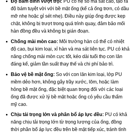
Độ bám dính vượt trội:
PU có hệ số ma sát cao, tạo ra
độ bám tuyệt vời với bề mặt ống (kể cả ống trơn, có dầu
mỡ nhẹ hoặc gỉ sét nhẹ). Điều này giúp ống được kẹp
chặt, không bị trượt trong quá trình quay, đảm bảo mối
hàn đồng đều và không bị gián đoạn.
Chống mài mòn cao:
Môi trường hàn có thể có nhiệt
độ cao, bụi kim loại, xỉ hàn và ma sát liên tục. PU có khả
năng chống mài mòn cực tốt, kéo dài tuổi thọ con lăn
đáng kể, giảm tần suất thay thế và chi phí bảo trì.
Bảo vệ bề mặt ống:
So với con lăn kim loại, lớp PU
mềm dẻo hơn, không gây trầy xước, lõm, hoặc làm
hỏng bề mặt ống, đặc biệt quan trọng đối với các loại
ống đã được xử lý bề mặt hoặc ống có yêu cầu thẩm
mỹ cao.
Chịu tải trọng lớn và phân bổ áp lực đều:
PU có khả
năng chịu tải trọng lớn từ trọng lượng của ống, đồng
thời phân bổ áp lực đều trên bề mặt tiếp xúc, tránh tình