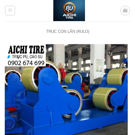
Bỏ
qua
nội
dung
TRỤC CON LĂN (RULO)