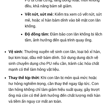
PU bị chai cứng, láng bóng hoặc mòn không
đều, khả năng bám sẽ giảm.
Vết nứt, sứt mẻ:
Kiểm tra xem có vết nứt, sứt
mẻ, hoặc xỉ hàn bám dính vào bề mặt con lăn
không.
Độ đồng tâm:
Đảm bảo con lăn không bị lệch
tâm, ảnh hưởng đến quá trình quay ống.
Vệ sinh:
Thường xuyên vệ sinh con lăn, loại bỏ xỉ hàn,
bụi kim loại, dầu mỡ bám dính. Sử dụng dung dịch vệ
sinh chuyên dụng cho PU nếu cần, tránh các hóa chất
mạnh có thể làm hỏng vật liệu.
Thay thế kịp thời:
Khi con lăn bị mòn quá mức hoặc
hư hỏng nghiêm trọng, cần thay thế ngay lập tức. Con
lăn hỏng không chỉ làm giảm hiệu suất quay, gây trượt
ống mà còn có thể ảnh hưởng đến chất lượng mối hàn
và tiềm ẩn nguy cơ mất an toàn.