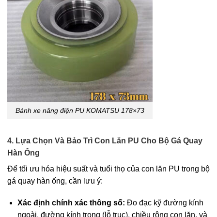
Bánh xe nâng điện PU KOMATSU 178×73
4. Lựa Chọn Và Bảo Trì Con Lăn PU Cho Bộ Gá Quay
Hàn Ống
Để tối ưu hóa hiệu suất và tuổi thọ của con lăn PU trong bộ
gá quay hàn ống, cần lưu ý:
Xác định chính xác thông số:
Đo đạc kỹ đường kính
ngoài, đường kính trong (lỗ trục), chiều rộng con lăn, và