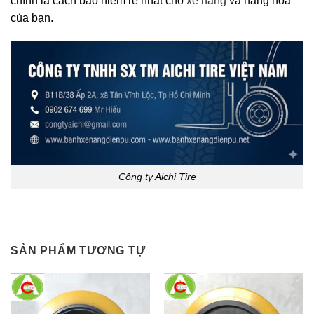
chính là cách bảo hiểm rẻ nhất cho
xe nâng
và hàng hóa
của bạn.
Công ty Aichi Tire
SẢN PHẨM TƯƠNG TỰ