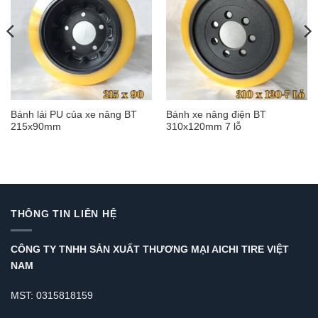
Bánh lái PU của xe nâng BT
Bánh xe nâng điện BT
215x90mm
310x120mm 7 lỗ
THÔNG TIN LIÊN HỆ
CÔNG TY TNHH SẢN XUẤT THƯƠNG MẠI AICHI TIRE VIỆT
NAM
MST: 0315818159