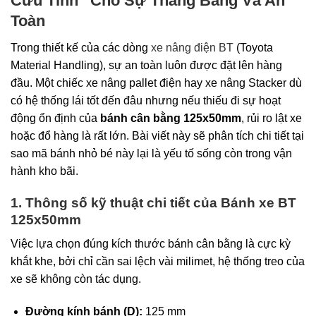
Cứu Tinh” Cho Sự Thăng Bằng Và An
Toàn
Trong thiết kế của các dòng
xe nâng điện BT
(Toyota
Material Handling), sự an toàn luôn được đặt lên hàng
đầu. Một chiếc xe nâng pallet điện hay xe nâng Stacker dù
có hệ thống lái tốt đến đâu nhưng nếu thiếu đi sự hoạt
động ổn định của
bánh cân bằng 125x50mm
, rủi ro lật xe
hoặc đổ hàng là rất lớn. Bài viết này sẽ phân tích chi tiết tại
sao mã bánh nhỏ bé này lại là yếu tố sống còn trong vận
hành kho bãi.
1. Thông số kỹ thuật chi tiết của Bánh xe BT
125x50mm
Việc lựa chọn đúng kích thước bánh cân bằng là cực kỳ
khắt khe, bởi chỉ cần sai lệch vài milimet, hệ thống treo của
xe sẽ không còn tác dụng.
Đường kính bánh (D):
125 mm