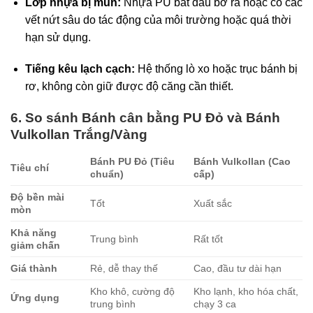
Lớp nhựa bị mủn:
Nhựa PU bắt đầu bở ra hoặc có các
vết nứt sâu do tác động của môi trường hoặc quá thời
hạn sử dụng.
Tiếng kêu lạch cạch:
Hệ thống lò xo hoặc trục bánh bị
rơ, không còn giữ được độ căng cần thiết.
6. So sánh Bánh cân bằng PU Đỏ và Bánh
Vulkollan Trắng/Vàng
Bánh PU Đỏ (Tiêu
Bánh Vulkollan (Cao
Tiêu chí
chuẩn)
cấp)
Độ bền mài
Tốt
Xuất sắc
mòn
Khả năng
Trung bình
Rất tốt
giảm chấn
Giá thành
Rẻ, dễ thay thế
Cao, đầu tư dài hạn
Kho khô, cường độ
Kho lạnh, kho hóa chất,
Ứng dụng
trung bình
chạy 3 ca