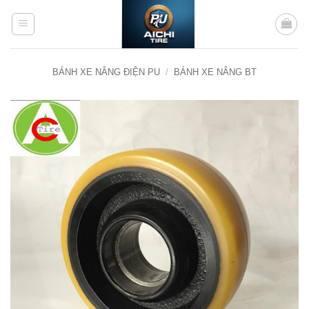
Bỏ
qua
nội
dung
BÁNH XE NÂNG ĐIỆN PU
/
BÁNH XE NÂNG BT