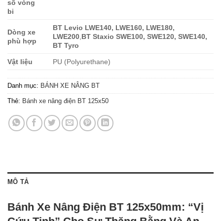
số vòng
bi
BT Levio LWE140, LWE160, LWE180,
Dòng xe
LWE200
,
BT Staxio SWE100, SWE120, SWE140,
phù hợp
BT Tyro
Vật liệu
PU (Polyurethane)
Danh mục:
BÁNH XE NÂNG BT
Thẻ:
Bánh xe nâng điện BT 125x50
MÔ TẢ
Bánh Xe Nâng Điện BT 125x50mm: “Vị