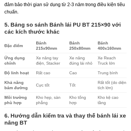
đảm bảo thời gian sử dụng từ 2-3 năm trong điều kiện tiêu
chuẩn.
5. Bảng so sánh Bánh lái PU BT 215×90 với
các kích thước khác
Bánh
Bánh
Bánh
Đặc điểm
215x90mm
250x80mm
400x160mm
Ứng dụng
Xe nâng tay
Xe nâng
Xe Reach
chính
điện, Stacker
đứng lái nhỏ
Truck lớn
Độ linh hoạt
Rất cao
Cao
Trung bình
Khả năng
Rất tốt (do diện
Cực tốt
Tốt
bám đường
tích lớn)
Môi trường
Kho hẹp, sàn
Kho tổng
Kho kệ cao
phù hợp
phẳng
hợp
tầng
6. Hướng dẫn kiểm tra và thay thế bánh lái xe
nâng BT