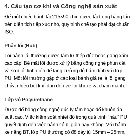
4. Cấu tạo cơ khí và Công nghệ sản xuất
Để một chiếc bánh lái 215×90 chịu được tải trọng hàng tấn
trên diện tích tiếp xúc nhỏ, quy trình chế tạo phải đạt chuẩn
ISO:
Phần lõi (Hub)
Lõi bánh lái thường được làm từ thép đúc hoặc gang xám
cao cấp. Bề mặt lõi được xử lý bằng công nghệ phun cát
và sơn lót tĩnh điện để tăng cường độ bám dính với lớp
PU. Một lỗi thường gặp ở các loại bánh giá rẻ là lõi gang
chứa nhiều bọt khí, dẫn đến vỡ lõi khi xe va chạm mạnh.
Lớp vỏ Polyurethane
Được đổ bằng công nghệ đúc ly tâm hoặc đổ khuôn áp
suất cao. Việc kiểm soát nhiệt độ trong quá trình “nấu” PU
quyết định đến việc bánh có bị giòn hay không. Với bánh
xe nâng BT, lớp PU thường có độ dày từ 15mm – 25mm,