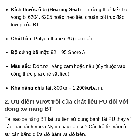
Kích thước ổ bi (Bearing Seat):
Thường thiết kế cho
vòng bi 6204, 6205 hoặc theo tiêu chuẩn cốt trục đặc
trưng của BT.
Chất liệu:
Polyurethane (PU) cao cấp.
Độ cứng bề mặt:
92 – 95 Shore A.
Màu sắc:
Đỏ tươi, vàng cam hoặc nâu (tùy thuộc vào
công thức pha chế vật liệu).
Khả năng chịu tải:
800kg – 1.200kg/bánh.
2. Ưu điểm vượt trội của chất liệu PU đối với
dòng xe nâng BT
Tại sao
xe nâng BT
lại ưu tiên sử dụng bánh lái PU thay vì
các loại bánh nhựa Nylon hay cao su? Câu trả lời nằm ở
sự cân bằng giữa
độ bám
và
độ bền
.