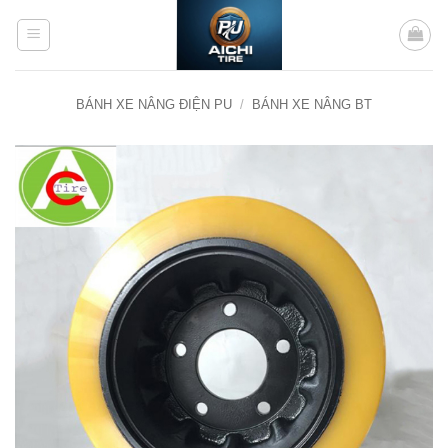
Bỏ
qua
nội
dung
BÁNH XE NÂNG ĐIỆN PU
/
BÁNH XE NÂNG BT