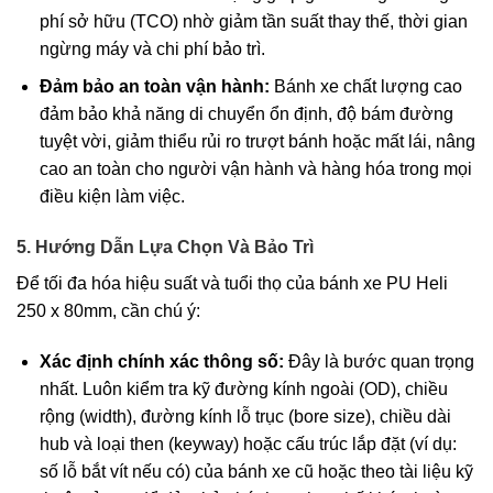
phí sở hữu (TCO) nhờ giảm tần suất thay thế, thời gian
ngừng máy và chi phí bảo trì.
Đảm bảo an toàn vận hành:
Bánh xe chất lượng cao
đảm bảo khả năng di chuyển ổn định, độ bám đường
tuyệt vời, giảm thiểu rủi ro trượt bánh hoặc mất lái, nâng
cao an toàn cho người vận hành và hàng hóa trong mọi
điều kiện làm việc.
5. Hướng Dẫn Lựa Chọn Và Bảo Trì
Để tối đa hóa hiệu suất và tuổi thọ của bánh xe PU Heli
250 x 80mm, cần chú ý:
Xác định chính xác thông số:
Đây là bước quan trọng
nhất. Luôn kiểm tra kỹ đường kính ngoài (OD), chiều
rộng (width), đường kính lỗ trục (bore size), chiều dài
hub và loại then (keyway) hoặc cấu trúc lắp đặt (ví dụ:
số lỗ bắt vít nếu có) của bánh xe cũ hoặc theo tài liệu kỹ