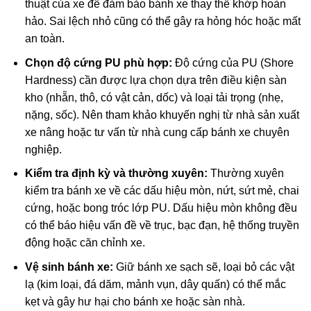
thuật của xe để đảm bảo bánh xe thay thế khớp hoàn
hảo. Sai lệch nhỏ cũng có thể gây ra hỏng hóc hoặc mất
an toàn.
Chọn độ cứng PU phù hợp:
Độ cứng của PU (Shore
Hardness) cần được lựa chọn dựa trên điều kiện sàn
kho (nhẵn, thô, có vật cản, dốc) và loại tải trọng (nhẹ,
nặng, sốc). Nên tham khảo khuyến nghị từ nhà sản xuất
xe nâng hoặc tư vấn từ nhà cung cấp bánh xe chuyên
nghiệp.
Kiểm tra định kỳ và thường xuyên:
Thường xuyên
kiểm tra bánh xe về các dấu hiệu mòn, nứt, sứt mẻ, chai
cứng, hoặc bong tróc lớp PU. Dấu hiệu mòn không đều
có thể báo hiệu vấn đề về trục, bạc đạn, hệ thống truyền
động hoặc căn chỉnh xe.
Vệ sinh bánh xe:
Giữ bánh xe sạch sẽ, loại bỏ các vật
lạ (kim loại, đá dăm, mảnh vụn, dây quấn) có thể mắc
kẹt và gây hư hại cho bánh xe hoặc sàn nhà.