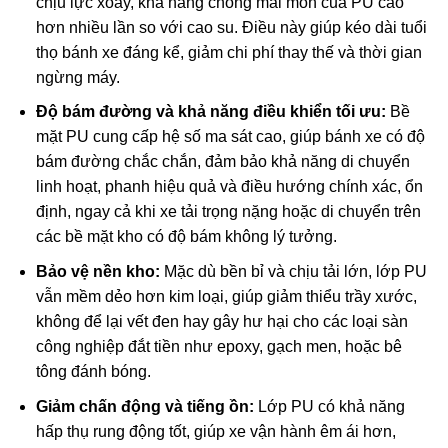
chịu lực xoay, khả năng chống mài mòn của PU cao
hơn nhiều lần so với cao su. Điều này giúp kéo dài tuổi
thọ bánh xe đáng kể, giảm chi phí thay thế và thời gian
ngừng máy.
Độ bám đường và khả năng điều khiển tối ưu:
Bề
mặt PU cung cấp hệ số ma sát cao, giúp bánh xe có độ
bám đường chắc chắn, đảm bảo khả năng di chuyển
linh hoạt, phanh hiệu quả và điều hướng chính xác, ổn
định, ngay cả khi xe tải trọng nặng hoặc di chuyển trên
các bề mặt kho có độ bám không lý tưởng.
Bảo vệ nền kho:
Mặc dù bền bỉ và chịu tải lớn, lớp PU
vẫn mềm dẻo hơn kim loại, giúp giảm thiểu trầy xước,
không để lại vết đen hay gây hư hại cho các loại sàn
công nghiệp đắt tiền như epoxy, gạch men, hoặc bê
tông đánh bóng.
Giảm chấn động và tiếng ồn:
Lớp PU có khả năng
hấp thụ rung động tốt, giúp xe vận hành êm ái hơn,