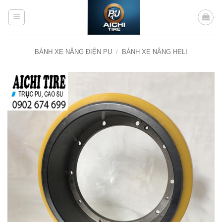
Bỏ
qua
nội
dung
BÁNH XE NÂNG ĐIỆN PU
/
BÁNH XE NÂNG HELI