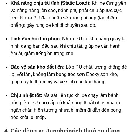
Khả năng chịu tải tĩnh (Static Load):
Khi xe đứng yên
và nâng hàng lên cao, bánh phụ phải chịu áp lực cực
lớn. Nhựa PU đạt chuẩn sẽ không bị bẹp (tạo điểm
phẳng) gây rung xe khi di chuyển sau đó.
Tính đàn hồi hồi phục:
Nhựa PU có khả năng quay lại
hình dạng ban đầu sau khi chịu tải, giúp xe vận hành
êm ái, giảm tiếng ồn trong kho.
Bảo vệ sàn kho đắt tiền:
Lớp PU chất lượng không để
lại vết lằn, không làm bong tróc sơn Epoxy sàn kho,
giúp duy trì thẩm mỹ và vệ sinh cho kho hàng.
Chịu nhiệt tốt:
Ma sát liên tục khi xe chạy làm bánh
nóng lên. PU cao cấp có khả năng thoát nhiệt nhanh,
ngăn chặn hiện tượng nhựa bị mềm đi dẫn đến bong
tróc khỏi lõi thép.
4. Các dòng xe Jungheinrich thường dùng