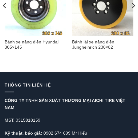
Bánh xe nâng điện Hyundai
Bánh lái xe nâng điện
305×145
Jungheinrich 230×82
THÔNG TIN LIÊN HỆ
CÔNG TY TNHH SẢN XUẤT THƯƠNG MẠI AICHI TIRE VIỆT
NAM
MST: 0315818159
Kỹ thuật. báo giá:
0902 674 699 Mr Hiếu