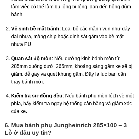
làm việc có thể làm bu lông bị lỏng, dẫn đến hỏng đùm
bánh.
Vệ sinh bề mặt bánh:
Loại bỏ các mảnh vụn như dây
đai nhựa, màng chip hoặc đinh sắt găm vào bề mặt
nhựa PU.
Quan sát độ mòn:
Nếu đường kính bánh mòn từ
285mm xuống dưới 265mm, khoảng sáng gầm xe sẽ bị
giảm, dễ gây va quẹt khung gầm. Đây là lúc bạn cần
thay bánh mới.
Kiểm tra sự đồng đều:
Nếu bánh phụ mòn lệch về một
phía, hãy kiểm tra ngay hệ thống cân bằng và giảm xóc
của xe.
6. Mua bánh phụ Jungheinrich 285×100 – 3
Lỗ ở đâu uy tín?