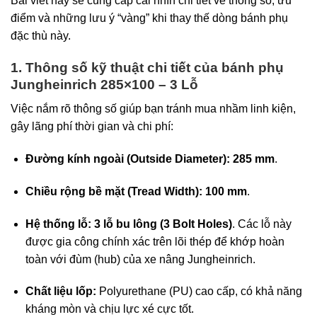
Bài viết này sẽ cung cấp cái nhìn chi tiết về thông số, ưu
điểm và những lưu ý “vàng” khi thay thế dòng bánh phụ
đặc thù này.
1. Thông số kỹ thuật chi tiết của bánh phụ
Jungheinrich 285×100 – 3 Lỗ
Việc nắm rõ thông số giúp bạn tránh mua nhầm linh kiện,
gây lãng phí thời gian và chi phí:
Đường kính ngoài (Outside Diameter):
285 mm
.
Chiều rộng bề mặt (Tread Width):
100 mm
.
Hệ thống lỗ:
3 lỗ bu lông (3 Bolt Holes)
. Các lỗ này
được gia công chính xác trên lõi thép để khớp hoàn
toàn với đùm (hub) của xe nâng Jungheinrich.
Chất liệu lốp:
Polyurethane (PU) cao cấp, có khả năng
kháng mòn và chịu lực xé cực tốt.