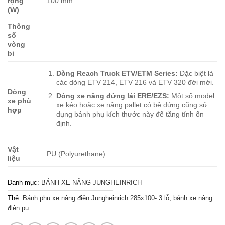
rộng
100 mm
(W)
Thông
số
vòng
bi
Dòng Reach Truck ETV/ETM Series:
Đặc biệt là
các dòng ETV 214, ETV 216 và ETV 320 đời mới.
Dòng
Dòng xe nâng đứng lái ERE/EZS:
Một số model
xe phù
xe kéo hoặc xe nâng pallet có bệ đứng cũng sử
hợp
dụng bánh phụ kích thước này để tăng tính ổn
định.
Vật
PU (Polyurethane)
liệu
Danh mục:
BÁNH XE NÂNG JUNGHEINRICH
Thẻ:
Bánh phụ xe nâng điện Jungheinrich 285x100- 3 lỗ
,
bánh xe nâng
điện pu