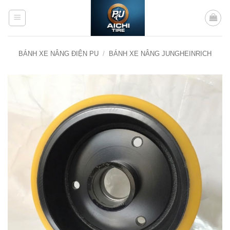
Bỏ
qua
nội
dung
BÁNH XE NÂNG ĐIỆN PU
/
BÁNH XE NÂNG JUNGHEINRICH