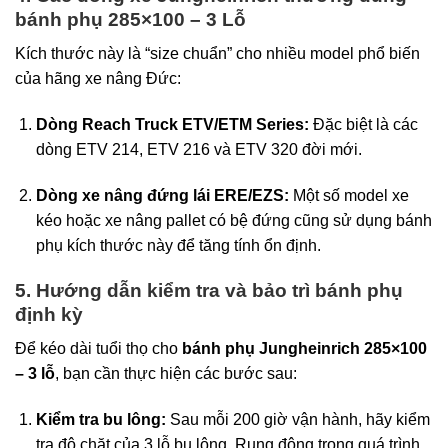
bánh phụ 285×100 – 3 Lỗ
Kích thước này là “size chuẩn” cho nhiều model phổ biến
của hãng xe nâng Đức:
Dòng Reach Truck ETV/ETM Series:
Đặc biệt là các
dòng ETV 214, ETV 216 và ETV 320 đời mới.
Dòng xe nâng đứng lái ERE/EZS:
Một số model xe
kéo hoặc xe nâng pallet có bệ đứng cũng sử dụng bánh
phụ kích thước này để tăng tính ổn định.
5. Hướng dẫn kiểm tra và bảo trì bánh phụ
định kỳ
Để kéo dài tuổi thọ cho
bánh phụ Jungheinrich 285×100
– 3 lỗ
, bạn cần thực hiện các bước sau:
Kiểm tra bu lông:
Sau mỗi 200 giờ vận hành, hãy kiểm
tra độ chặt của 3 lỗ bu lông. Rung động trong quá trình