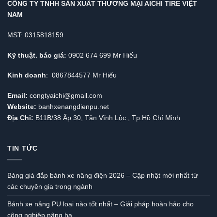
CÔNG TY TNHH SẢN XUẤT THƯƠNG MẠI AICHI TIRE VIỆT
NAM
MST: 0315818159
Kỹ thuật. báo giá:
0902 674 699 Mr Hiếu
Kinh doanh
: 0867844577 Mr Hiếu
Email:
congtyaichi@gmail.com
Website:
banhxenangdienpu.net
Địa Chỉ:
B11B/38 Ấp 30, Tân Vĩnh Lộc , Tp.Hồ Chí Minh
TIN TỨC
Bảng giá đắp bánh xe nâng điện 2026 – Cập nhật mới nhất từ
các chuyên gia trong ngành
Bánh xe nâng PU loại nào tốt nhất – Giải pháp hoàn hảo cho
công nghiệp nâng hạ