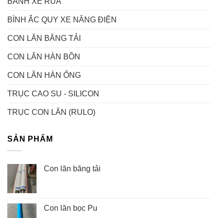
BÁNH XE RÙA
BÌNH ẮC QUY XE NÂNG ĐIỆN
CON LĂN BĂNG TẢI
CON LĂN HÀN BỒN
CON LĂN HÀN ỐNG
TRỤC CAO SU - SILICON
TRỤC CON LĂN (RULO)
SẢN PHẨM
Con lăn băng tải
Con lăn bọc Pu