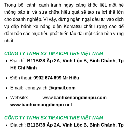
Trong bối cảnh cạnh tranh ngày càng khốc liệt, một hệ
thống bảo trì và sửa chữa hiệu quả sẽ tạo ra lợi thế lớn
cho doanh nghiệp. Vì vậy, đừng ngần ngại đầu tư vào dịch
vụ đắp bánh xe nâng điện Komatsu chất lượng cao để
đảm bảo các mục tiêu phát triển lâu dài một cách bền vững
nhất.
CÔNG TY TNHH SX TM AICHI TIRE VIỆT NAM
Địa chỉ:
B11B/38 Ấp 2A, Vĩnh Lộc B, Bình Chánh, Tp
Hồ Chí Minh
Điện thoại:
0902 674 699 Mr Hiếu
Email: congtyaichi
@gmail.com
Website: www.b
anhxenangdienpu.com –
www.banhxenangdienpu.net
CÔNG TY TNHH SX TM AICHI TIRE VIỆT NAM
Địa chỉ:
B11B/38 Ấp 2A, Vĩnh Lộc B, Bình Chánh, Tp