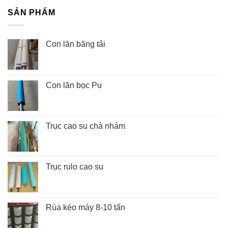
SẢN PHẨM
Con lăn băng tải
Con lăn bọc Pu
Trục cao su chà nhám
Trục rulo cao su
Rùa kéo máy 8-10 tấn