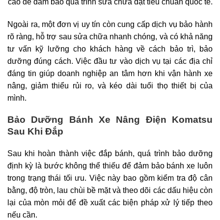
cao để đảm bảo quá trình sửa chữa đạt tiêu chuẩn quốc tế.
Ngoài ra, một đơn vị uy tín còn cung cấp dịch vụ bảo hành
rõ ràng, hỗ trợ sau sửa chữa nhanh chóng, và có khả năng
tư vấn kỹ lưỡng cho khách hàng về cách bảo trì, bảo
dưỡng đúng cách. Việc đầu tư vào dịch vụ tại các địa chỉ
đáng tin giúp doanh nghiệp an tâm hơn khi vận hành xe
nâng, giảm thiểu rủi ro, và kéo dài tuổi thọ thiết bị của
mình.
Bảo Dưỡng Bánh Xe Nâng Điện Komatsu
Sau Khi Đắp
Sau khi hoàn thành việc đắp bánh, quá trình bảo dưỡng
định kỳ là bước không thể thiếu để đảm bảo bánh xe luôn
trong trạng thái tối ưu. Việc này bao gồm kiểm tra độ cân
bằng, độ tròn, lau chùi bề mặt và theo dõi các dấu hiệu còn
lại của mòn mỏi để đề xuất các biện pháp xử lý tiếp theo
nếu cần.