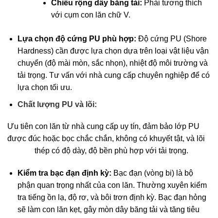
Chiều rộng dây băng tải:
Phải tương thích
với cụm con lăn chữ V.
Lựa chọn độ cứng PU phù hợp:
Độ cứng PU (Shore
Hardness) cần được lựa chọn dựa trên loại vật liệu vận
chuyển (độ mài mòn, sắc nhọn), nhiệt độ môi trường và
tải trọng. Tư vấn với nhà cung cấp chuyên nghiệp để có
lựa chọn tối ưu.
Chất lượng PU và lõi:
Ưu tiên con lăn từ nhà cung cấp uy tín, đảm bảo lớp PU
được đúc hoặc bọc chắc chắn, không có khuyết tật, và lõi
thép có độ dày, độ bền phù hợp với tải trọng.
Kiểm tra bạc đạn định kỳ:
Bạc đạn (vòng bi) là bộ
phận quan trọng nhất của con lăn. Thường xuyên kiểm
tra tiếng ồn lạ, độ rơ, và bôi trơn định kỳ. Bạc đạn hỏng
sẽ làm con lăn kẹt, gây mòn dây băng tải và tăng tiêu