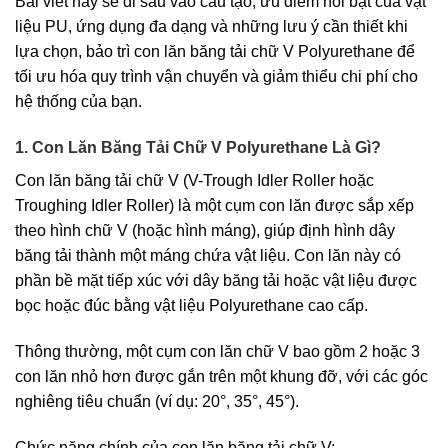
Bài viết này sẽ đi sâu vào cấu tạo, ưu điểm nổi bật của vật
liệu PU, ứng dụng đa dạng và những lưu ý cần thiết khi
lựa chọn, bảo trì con lăn băng tải chữ V Polyurethane để
tối ưu hóa quy trình vận chuyển và giảm thiểu chi phí cho
hệ thống của bạn.
1. Con Lăn Băng Tải Chữ V Polyurethane Là Gì?
Con lăn băng tải chữ V (V-Trough Idler Roller hoặc
Troughing Idler Roller) là một cụm con lăn được sắp xếp
theo hình chữ V (hoặc hình máng), giúp định hình dây
băng tải thành một máng chứa vật liệu. Con lăn này có
phần bề mặt tiếp xúc với dây băng tải hoặc vật liệu được
bọc hoặc đúc bằng vật liệu Polyurethane cao cấp.
Thông thường, một cụm con lăn chữ V bao gồm 2 hoặc 3
con lăn nhỏ hơn được gắn trên một khung đỡ, với các góc
nghiêng tiêu chuẩn (ví dụ: 20°, 35°, 45°).
Chức năng chính của con lăn băng tải chữ V: