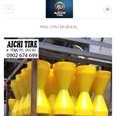
Bỏ
qua
nội
dung
TRỤC CON LĂN (RULO)