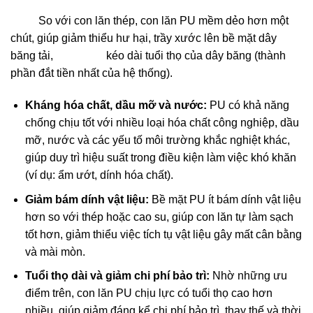
So với con lăn thép, con lăn PU mềm dẻo hơn một
chút, giúp giảm thiểu hư hại, trầy xước lên bề mặt dây
băng tải, kéo dài tuổi thọ của dây băng (thành
phần đắt tiền nhất của hệ thống).
Kháng hóa chất, dầu mỡ và nước:
PU có khả năng
chống chịu tốt với nhiều loại hóa chất công nghiệp, dầu
mỡ, nước và các yếu tố môi trường khắc nghiệt khác,
giúp duy trì hiệu suất trong điều kiện làm việc khó khăn
(ví dụ: ẩm ướt, dính hóa chất).
Giảm bám dính vật liệu:
Bề mặt PU ít bám dính vật liệu
hơn so với thép hoặc cao su, giúp con lăn tự làm sạch
tốt hơn, giảm thiểu việc tích tụ vật liệu gây mất cân bằng
và mài mòn.
Tuổi thọ dài và giảm chi phí bảo trì:
Nhờ những ưu
điểm trên, con lăn PU chịu lực có tuổi thọ cao hơn
nhiều, giúp giảm đáng kể chi phí bảo trì, thay thế và thời