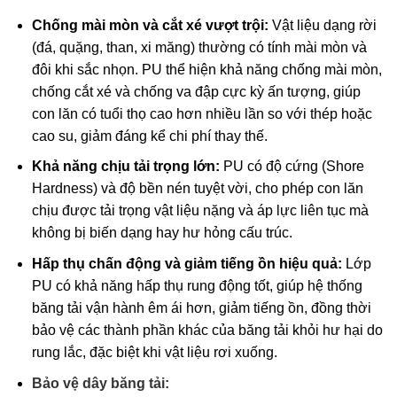
Chống mài mòn và cắt xé vượt trội:
Vật liệu dạng rời
(đá, quặng, than, xi măng) thường có tính mài mòn và
đôi khi sắc nhọn. PU thể hiện khả năng chống mài mòn,
chống cắt xé và chống va đập cực kỳ ấn tượng, giúp
con lăn có tuổi thọ cao hơn nhiều lần so với thép hoặc
cao su, giảm đáng kể chi phí thay thế.
Khả năng chịu tải trọng lớn:
PU có độ cứng (Shore
Hardness) và độ bền nén tuyệt vời, cho phép con lăn
chịu được tải trọng vật liệu nặng và áp lực liên tục mà
không bị biến dạng hay hư hỏng cấu trúc.
Hấp thụ chấn động và giảm tiếng ồn hiệu quả:
Lớp
PU có khả năng hấp thụ rung động tốt, giúp hệ thống
băng tải vận hành êm ái hơn, giảm tiếng ồn, đồng thời
bảo vệ các thành phần khác của băng tải khỏi hư hại do
rung lắc, đặc biệt khi vật liệu rơi xuống.
Bảo vệ dây băng tải: