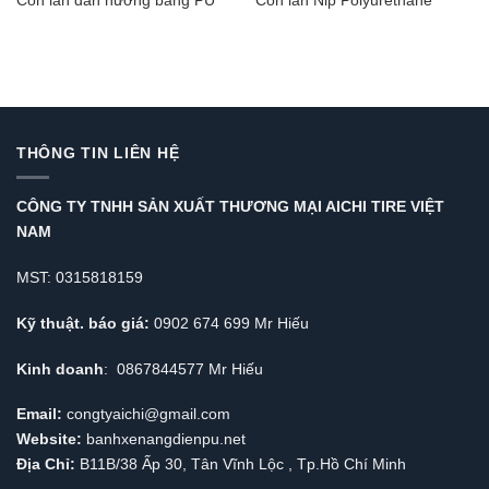
Con lăn dẫn hướng bằng PU
Con lăn Nip Polyurethane
THÔNG TIN LIÊN HỆ
CÔNG TY TNHH SẢN XUẤT THƯƠNG MẠI AICHI TIRE VIỆT
NAM
MST: 0315818159
Kỹ thuật. báo giá:
0902 674 699 Mr Hiếu
Kinh doanh
: 0867844577 Mr Hiếu
Email:
congtyaichi@gmail.com
Website:
banhxenangdienpu.net
Địa Chỉ:
B11B/38 Ấp 30, Tân Vĩnh Lộc , Tp.Hồ Chí Minh