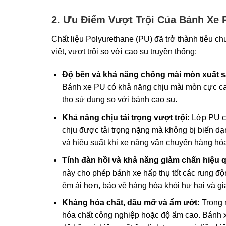
2. Ưu Điểm Vượt Trội Của Bánh Xe 
Chất liệu Polyurethane (PU) đã trở thành tiêu 
việt, vượt trội so với cao su truyền thống:
Độ bền và khả năng chống mài mòn xuất s
Bánh xe PU có khả năng chịu mài mòn cực cao,
thọ sử dụng so với bánh cao su.
Khả năng chịu tải trọng vượt trội:
Lớp PU có
chịu được tải trọng nặng mà không bị biến dạ
và hiệu suất khi xe nâng vận chuyển hàng hóa
Tính đàn hồi và khả năng giảm chấn hiệu 
này cho phép bánh xe hấp thụ tốt các rung đ
êm ái hơn, bảo vệ hàng hóa khỏi hư hại và g
Kháng hóa chất, dầu mỡ và ẩm ướt:
Trong 
hóa chất công nghiệp hoặc độ ẩm cao. Bánh x