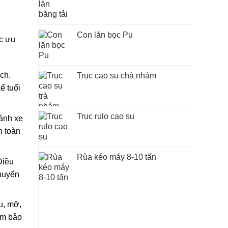
Con lăn bọc Pu
ọc ưu
ch.
Trục cao su chà nhám
ể tuổi
Trục rulo cao su
ánh xe
n toàn
Rùa kéo máy 8-10 tấn
Điều
chuyển
u, mỡ,
ảm bảo