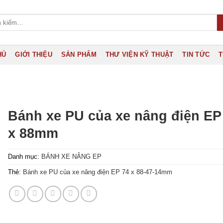
HỦ
GIỚI THIỆU
SẢN PHẨM
THƯ VIỆN KỸ THUẬT
TIN TỨC
T
Bánh xe PU của xe nâng điện EP
x 88mm
Danh mục:
BÁNH XE NÂNG EP
Thẻ:
Bánh xe PU của xe nâng điện EP 74 x 88-47-14mm