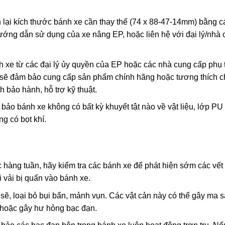
lại kích thước bánh xe cần thay thế (74 x 88-47-14mm) bằng c
 hướng dẫn sử dụng của xe nâng EP, hoặc liên hệ với đại lý/nhà
xe từ các đại lý ủy quyền của EP hoặc các nhà cung cấp phụ 
ọ sẽ đảm bảo cung cấp sản phẩm chính hãng hoặc tương thích c
 bảo hành, hỗ trợ kỹ thuật.
ảo bánh xe không có bất kỳ khuyết tật nào về vật liệu, lớp P
g có bọt khí.
àng tuần, hãy kiểm tra các bánh xe để phát hiện sớm các vết 
i vải bị quấn vào bánh xe.
ẽ, loại bỏ bụi bẩn, mảnh vụn. Các vật cản này có thể gây ma s
 hoặc gây hư hỏng bạc đạn.