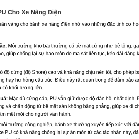
PU Cho Xe Nâng Điện
chuẩn vàng cho bánh xe nâng điện nhờ vào những đặc tính cơ h
ắc:
Môi trường kho bãi thường có bề mặt cứng như bê tông, gạ
 giúp chống lại sự hao mòn do ma sát liên tục, kéo dài đáng k
 độ cứng (độ Shore) cao và khả năng chịu nén tốt, cho phép b
ng hay hư hỏng cấu trúc. Điều này rất quan trọng để đảm bảo a
 có khối lượng lớn.
quả:
Mặc dù cứng cáp, PU vẫn giữ được độ đàn hồi nhất định. 
ộng và chấn động từ bề mặt sàn không bằng phẳng, giúp xe di 
iảm mệt mỏi cho người vận hành.
môi trường công nghiệp, bánh xe thường xuyên tiếp xúc với dầ
e PU có khả năng chống lại sự ăn mòn từ các tác nhân này, đ