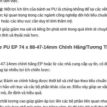
n làm việc.
):
Một lợi ích lớn của bánh xe PU là chúng không để lại các vệ
c kỳ quan trọng trong các ngành công nghiệp đòi hỏi tiêu chuẩ
hoặc các khu vực cần duy trì tính thẩm mỹ.
giúp giảm ma sát và tiếng ồn phát sinh trong quá trình di chuy
 tĩnh và thoải mái hơn.
Xe PU EP 74 x 88-47-14mm Chính Hãng/Tương T
-47-14mm chính hãng EP hoặc từ các nhà cung cấp uy tín, có đ
 lại nhiều lợi ích chiến lược:
u:
Bánh xe chính hãng được thiết kế và chế tạo theo tiêu chuẩn
 hảo với trục và các bộ phận khác của xe. Điều này giúp xe vậ
 mà, ổn định và hiệu quả.
hất lượng cao giúp giảm áp lực lên các bộ phận liên quan nh