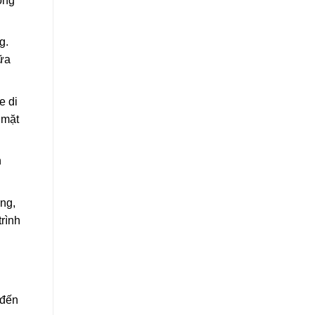
ổng
g.
hữa
e di
 mặt
n
ng,
rình
 đến