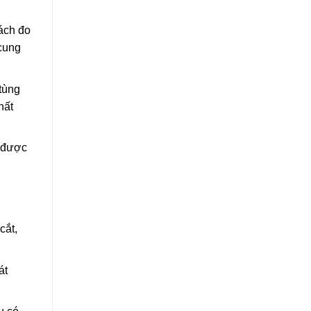
ách đo
 cung
tùng
hất
U được
cắt,
át