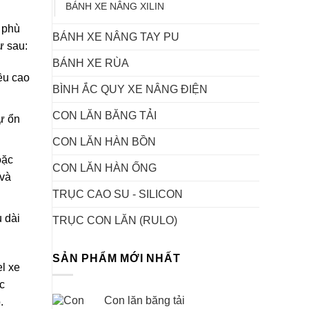
BÁNH XE NÂNG XILIN
ự phù
BÁNH XE NÂNG TAY PU
ư sau:
BÁNH XE RÙA
ều cao
BÌNH ẮC QUY XE NÂNG ĐIỆN
CON LĂN BĂNG TẢI
ự ổn
CON LĂN HÀN BỒN
oặc
CON LĂN HÀN ỐNG
 và
TRỤC CAO SU - SILICON
 dài
TRỤC CON LĂN (RULO)
SẢN PHẨM MỚI NHẤT
l xe
c
Con lăn băng tải
.