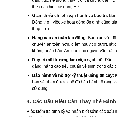
đạn, trục, hệ thống thủy lực, và khung gầm. Đ
thể của chiếc xe nâng EP.
Giảm thiểu chi phí vận hành và bảo trì:
Bánh 
Đồng thời, việc xe hoạt động ổn định cũng gi
thấp hơn.
Nâng cao an toàn lao động:
Bánh xe với độ 
chuyển an toàn hơn, giảm nguy cơ trượt, lật đ
không hoàn hảo. An toàn cho người vận hành 
Duy trì môi trường làm việc sạch sẽ:
Đặc tí
gàng, nâng cao tiêu chuẩn vệ sinh trong các c
Bảo hành và hỗ trợ kỹ thuật đáng tin cậy:
K
bạn sẽ nhận được chế độ bảo hành rõ ràng và 
sử dụng.
4. Các Dấu Hiệu Cần Thay Thế Bánh
Việc kiểm tra định kỳ và nhận biết sớm các dấu 