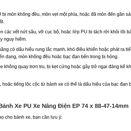
bị mòn không đều, mòn vẹt một phía, hoặc đã mòn đến gần sát
t.
n các vết nứt sâu, vỡ cục bộ, hoặc lớp PU bị tách rời khỏi lõi b
ây nguy hiểm.
âng có dấu hiệu rung lắc mạnh, khó điều khiển hoặc phát ra ti
biến dạng, mòn không đều hoặc bạc đạn bên trong bị hỏng.
 không quay trơn tru, bị kẹt cứng hoặc gây trở ngại đáng kể khi
t, hoặc tiếng lộc cộc từ bánh xe có thể là dấu hiệu của bạc đạn b
Bánh Xe PU Xe Nâng Điện EP 74 x 88-47-14mm
họ cho bánh xe, bạn cần lưu ý: