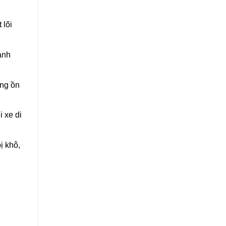
 lõi
ánh
ếng ồn
 xe di
ị khô,