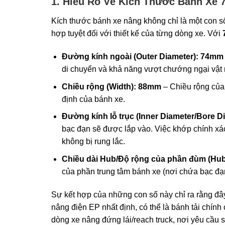
1. Hiểu Rõ Về Kích Thước Bánh Xe 
Kích thước bánh xe nâng không chỉ là một con số
hợp tuyệt đối với thiết kế của từng dòng xe. Với
Đường kính ngoài (Outer Diameter): 74mm
di chuyển và khả năng vượt chướng ngại vật 
Chiều rộng (Width): 88mm
– Chiều rộng của 
định của bánh xe.
Đường kính lỗ trục (Inner Diameter/Bore 
bạc đạn sẽ được lắp vào. Việc khớp chính xác
không bị rung lắc.
Chiều dài Hub/Độ rộng của phần đùm (Hub
của phần trung tâm bánh xe (nơi chứa bạc đạ
Sự kết hợp của những con số này chỉ ra rằng đây
nâng điện EP nhất định, có thể là bánh tải chín
dòng xe nâng đứng lái/reach truck, nơi yêu cầu