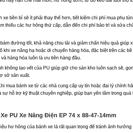
iều này hạn chế mài mòn, hư hỏng sớm, từ đó kéo dài tuổi thọ t
xe bền bỉ sẽ ít phải thay thế hơn, tiết kiệm chi phí mua phụ tùn
ảm thiểu các hư hỏng thứ cấp, dẫn đến chi phí bảo trì và sửa c
bám đường tốt, khả năng chịu tải và giảm chấn hiệu quả giúp x
ổ khi xe nâng hạ hoặc di chuyển hàng hóa, đặc biệt trên các bề
và hàng hóa luôn là ưu tiên hàng đầu.
nh không tạo vết của PU giúp giữ cho sàn kho luôn sạch sẽ, gọ
ơ sở sản xuất.
hi mua bánh xe từ các nhà cung cấp uy tín hoặc đại lý chính hã
sự hỗ trợ kỹ thuật chuyên nghiệp, giúp bạn yên tâm trong quá t
 Xe PU Xe Nâng Điện EP 74 x 88-47-14mm
hiệu hư hỏng của bánh xe là rất quan trọng để tránh ảnh hưởng