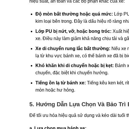
hiệu suất, an toàn và các bộ phận khác của xe:
Độ mòn bất thường hoặc quá mức:
Lớp PU 
kim loại bên trong. Đây là dấu hiệu rõ ràng nhấ
Lớp PU bị nứt, vỡ, hoặc bong tróc:
Xuất hiệ
xe. Điều này làm giảm khả năng chịu tải và g
Xe di chuyển rung lắc bất thường:
Nếu xe n
lạ từ khu vực bánh xe, có thể bánh xe đã bị 
Khó khăn khi di chuyển hoặc bị kẹt:
Bánh xe
chuyển, đặc biệt khi chuyển hướng.
Tiếng ồn lạ từ bánh xe:
Tiếng kêu ken két, rí
mòn hoặc hư hỏng.
5. Hướng Dẫn Lựa Chọn Và Bảo Trì 
Để tối ưu hóa hiệu quả sử dụng và kéo dài tuổi t
a. Lựa chọn mua bánh xe: