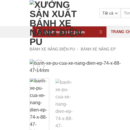
Bỏ
qua
Tìm
kiếm:
nội
dung
Danh mục sản phẩm
TRANG C
BÁNH XE NÂNG ĐIỆN PU
/
BÁNH XE NÂNG EP