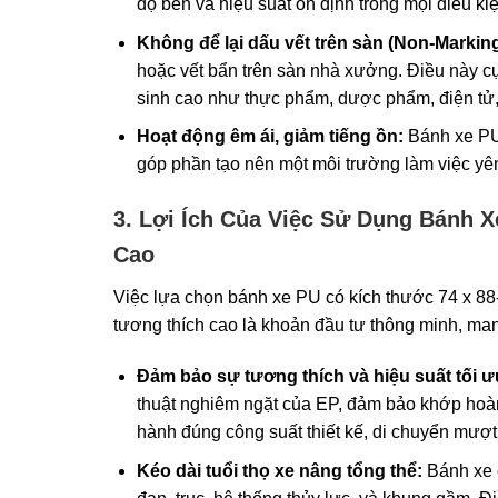
độ bền và hiệu suất ổn định trong mọi điều kiệ
Không để lại dấu vết trên sàn (Non-Marking
hoặc vết bẩn trên sàn nhà xưởng. Điều này cự
sinh cao như thực phẩm, dược phẩm, điện tử, 
Hoạt động êm ái, giảm tiếng ồn:
Bánh xe PU 
góp phần tạo nên một môi trường làm việc yên
3. Lợi Ích Của Việc Sử Dụng Bánh 
Cao
Việc lựa chọn bánh xe PU có kích thước 74 x 88
tương thích cao là khoản đầu tư thông minh, mang
Đảm bảo sự tương thích và hiệu suất tối ư
thuật nghiêm ngặt của EP, đảm bảo khớp hoàn
hành đúng công suất thiết kế, di chuyển mượt
Kéo dài tuổi thọ xe nâng tổng thể:
Bánh xe c