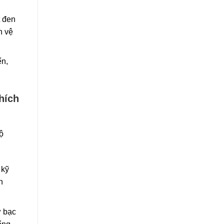
t đen
n vệ
ển,
hích
ộ
 kỹ
n
ư bạc