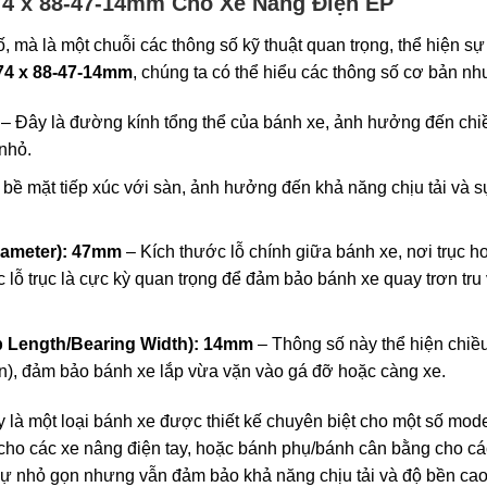
74 x 88-47-14mm Cho Xe Nâng Điện EP
, mà là một chuỗi các thông số kỹ thuật quan trọng, thể hiện s
74 x 88-47-14mm
, chúng ta có thể hiểu các thông số cơ bản nh
– Đây là đường kính tổng thể của bánh xe, ảnh hưởng đến chi
nhỏ.
bề mặt tiếp xúc với sàn, ảnh hưởng đến khả năng chịu tải và s
Diameter): 47mm
– Kích thước lỗ chính giữa bánh xe, nơi trục h
 lỗ trục là cực kỳ quan trọng để đảm bảo bánh xe quay trơn tru
 Length/Bearing Width): 14mm
– Thông số này thể hiện chiều
n), đảm bảo bánh xe lắp vừa vặn vào gá đỡ hoặc càng xe.
 là một loại bánh xe được thiết kế chuyên biệt cho một số mode
h cho các xe nâng điện tay, hoặc bánh phụ/bánh cân bằng cho cá
 sự nhỏ gọn nhưng vẫn đảm bảo khả năng chịu tải và độ bền cao