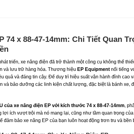
 74 x 88-47-14mm: Chi Tiết Quan T
Bền
hát triển, xe nâng điện đã trở thành một công cụ không thể thiế
ển và lưu trữ hàng hóa. Thương hiệu
EP Equipment
nổi tiếng v
ệu quả và đáng tin cậy. Để duy trì hiệu suất vận hành đỉnh cao 
ọn và bảo dưỡng các linh kiện chất lượng, đặc biệt là bánh xe, 
U của xe nâng điện EP với kích thước 74 x 88-47-14mm
, ph
g lợi ích vượt trội mà nó mang lại, cũng như tầm quan trọng của
 để đảm bảo xe nâng EP của bạn luôn hoạt động trơn tru và bền b