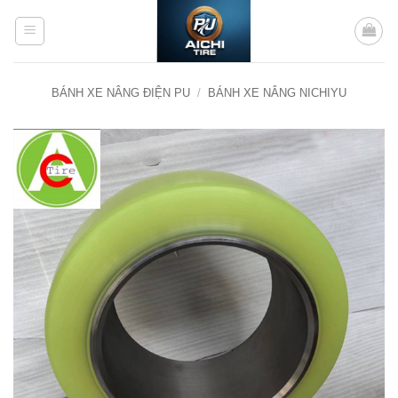
Bỏ
qua
nội
dung
BÁNH XE NÂNG ĐIỆN PU
/
BÁNH XE NÂNG NICHIYU