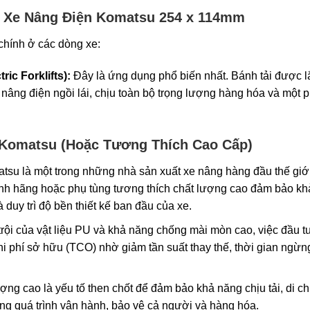
i Xe Nâng Điện Komatsu 254 x 114mm
chính ở các dòng xe:
ic Forklifts):
Đây là ứng dụng phổ biến nhất. Bánh tải được l
 nâng điện ngồi lái, chịu toàn bộ trọng lượng hàng hóa và một 
 Komatsu (Hoặc Tương Thích Cao Cấp)
su là một trong những nhà sản xuất xe nâng hàng đầu thế giới
hính hãng hoặc phụ tùng tương thích chất lượng cao đảm bảo kh
à duy trì độ bền thiết kế ban đầu của xe.
trội của vật liệu PU và khả năng chống mài mòn cao, việc đầu t
hi phí sở hữu (TCO) nhờ giảm tần suất thay thế, thời gian ngừ
ợng cao là yếu tố then chốt để đảm bảo khả năng chịu tải, di c
rong quá trình vận hành, bảo vệ cả người và hàng hóa.