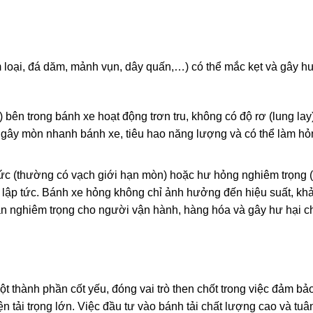
loại, đá dăm, mảnh vụn, dây quấn,…) có thể mắc kẹt và gây hư
bên trong bánh xe hoạt động trơn tru, không có độ rơ (lung lay
, gây mòn nhanh bánh xe, tiêu hao năng lượng và có thể làm h
c (thường có vạch giới hạn mòn) hoặc hư hỏng nghiêm trọng (
gay lập tức. Bánh xe hỏng không chỉ ảnh hưởng đến hiệu suất, kh
àn nghiêm trọng cho người vận hành, hàng hóa và gây hư hại c
ột thành phần cốt yếu, đóng vai trò then chốt trong việc đảm bả
n tải trọng lớn. Việc đầu tư vào bánh tải chất lượng cao và tuâ