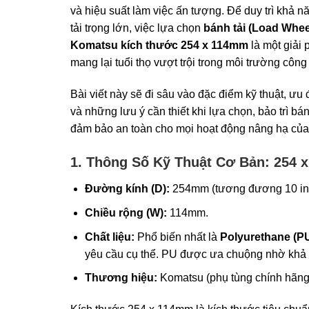
và hiệu suất làm việc ấn tượng. Để duy trì khả n
tải trọng lớn, việc lựa chọn
bánh tải (Load Whee
Komatsu kích thước 254 x 114mm
là một giải 
mang lại tuổi thọ vượt trội trong môi trường công
Bài viết này sẽ đi sâu vào đặc điểm kỹ thuật, ưu
và những lưu ý cần thiết khi lựa chọn, bảo trì b
đảm bảo an toàn cho mọi hoạt động nâng hạ của
1. Thông Số Kỹ Thuật Cơ Bản: 254 
Đường kính (D):
254mm (tương đương 10 in
Chiều rộng (W):
114mm.
Chất liệu:
Phổ biến nhất là
Polyurethane (P
yêu cầu cụ thể. PU được ưa chuộng nhờ khả n
Thương hiệu:
Komatsu (phụ tùng chính hãng 