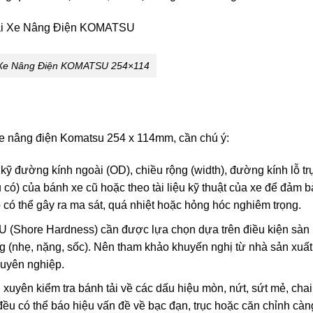
 Xe Nâng Điện KOMATSU 254×114
i xe nâng điện Komatsu 254 x 114mm, cần chú ý:
kỹ đường kính ngoài (OD), chiều rộng (width), đường kính lỗ tr
u có) của bánh xe cũ hoặc theo tài liệu kỹ thuật của xe để đảm 
 có thể gây ra ma sát, quá nhiệt hoặc hỏng hóc nghiêm trọng.
 (Shore Hardness) cần được lựa chọn dựa trên điều kiện sàn
trọng (nhẹ, nặng, sốc). Nên tham khảo khuyến nghị từ nhà sản xuất
huyên nghiệp.
uyên kiểm tra bánh tải về các dấu hiệu mòn, nứt, sứt mẻ, chai
ều có thể báo hiệu vấn đề về bạc đạn, trục hoặc căn chỉnh càn