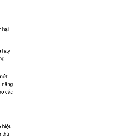
 hại
) hay
ỏng
nứt,
ả năng
ho các
o hiệu
n thủ