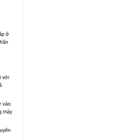
ắp ở
phần
 với
ả
ư vào
ng máy
huyển