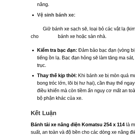
nâng.
Vệ sinh bánh xe:
Giữ bánh xe sạch sẽ, loại bỏ các vật lạ (kim 
cho bánh xe hoặc sàn nhà.
Kiểm tra bạc đạn:
Đảm bảo bạc đạn (vòng bi) 
tiếng ồn lạ. Bạc đạn hỏng sẽ làm tăng ma sát
trục.
Thay thế kịp thời:
Khi bánh xe bị mòn quá mứ
bong tróc lớn, lõi bị hư hại), cần thay thế n
điều khiển mà còn tiềm ẩn nguy cơ mất an to
bộ phận khác của xe.
Kết Luận
Bánh tải xe nâng điện Komatsu 254 x 114
là m
suất, an toàn và độ bền cho các dòng xe nâng điệ