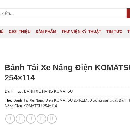
HỦ
GIỚI THIỆU
SẢN PHẨM
THƯ VIỆN KỸ THUẬT
TIN TỨC
T
Bánh Tải Xe Nâng Điện KOMATS
254×114
Danh mục:
BÁNH XE NÂNG KOMATSU
Thẻ:
Bánh Tải Xe Nâng Điện KOMATSU 254x114
,
Xưởng sản xuất Bánh 
Nâng Điện KOMATSU 254x114