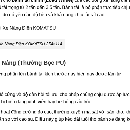
ẩn cho
bánh tải chính (Load Wheel)
của các dòng xe nâng điện
 tải trọng từ 2 tấn đến 3.5 tấn. Bánh tải là bộ phận trực tiếp chị
 do đó yêu cầu độ bền và khả năng chịu tải rất cao.
 Xe Nâng Điện KOMATSU 254×114
e Nâng (Thường Bọc PU)
hưng phần lớn bánh tải kích thước này hiện nay được làm từ
ộ cứng và độ đàn hồi tối ưu, cho phép chúng chịu được áp lực 
 bị biến dạng vĩnh viễn hay hư hỏng cấu trúc.
 hoạt động cường độ cao, thường xuyên ma sát với sàn kho, k
so với cao su. Điều này giúp kéo dài tuổi thọ bánh xe đáng k