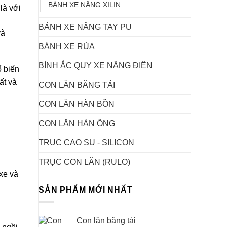
BÁNH XE NÂNG XILIN
là với
BÁNH XE NÂNG TAY PU
và
BÁNH XE RÙA
BÌNH ẮC QUY XE NÂNG ĐIỆN
ổ biến
ất và
CON LĂN BĂNG TẢI
CON LĂN HÀN BỒN
CON LĂN HÀN ỐNG
TRỤC CAO SU - SILICON
TRỤC CON LĂN (RULO)
xe và
SẢN PHẨM MỚI NHẤT
Con lăn băng tải