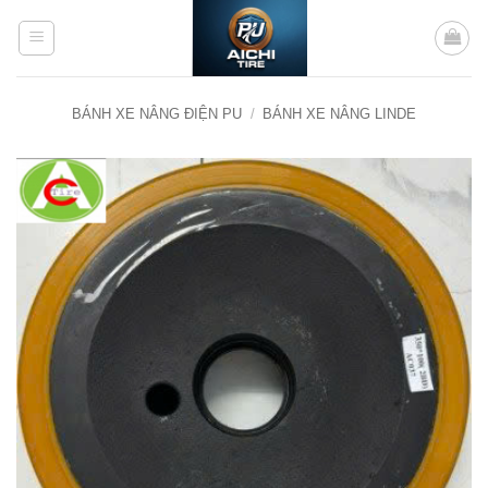
Bỏ
qua
nội
dung
BÁNH XE NÂNG ĐIỆN PU
/
BÁNH XE NÂNG LINDE