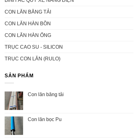
BÌNH ẮC QUY XE NÂNG ĐIỆN
CON LĂN BĂNG TẢI
CON LĂN HÀN BỒN
CON LĂN HÀN ỐNG
TRỤC CAO SU - SILICON
TRỤC CON LĂN (RULO)
SẢN PHẨM
Con lăn băng tải
Con lăn bọc Pu