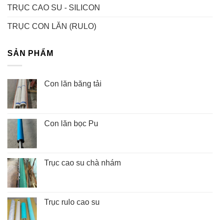
TRỤC CAO SU - SILICON
TRỤC CON LĂN (RULO)
SẢN PHẨM
Con lăn băng tải
Con lăn bọc Pu
Trục cao su chà nhám
Trục rulo cao su