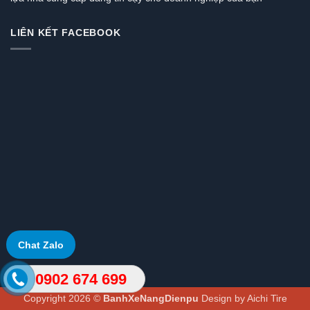
LIÊN KẾT FACEBOOK
Chat Zalo
0902 674 699
Copyright 2026 ©
BanhXeNangDienpu
Design by
Aichi Tire