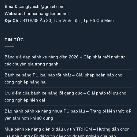
Email:
congtyaichi@gmail.com
Website:
banhxenangdienpu.net
Địa Chỉ:
B11B/38 Ấp 30, Tân Vĩnh Lộc , Tp.Hồ Chí Minh
TIN TỨC
Bảng giá đắp bánh xe nâng điện 2026 – Cập nhật mới nhất từ
các chuyên gia trong ngành
Bánh xe nâng PU loại nào tốt nhất – Giải pháp hoàn hảo cho
công nghiệp nâng hạ
Ưu điểm của bánh xe nâng lõi gang đúc – Giải pháp tối ưu cho
công nghiệp hiện đại
Bảo hành bánh xe nâng nhựa PU bao lâu – Trang bị kiến thức để
yên tâm hơn khi sử dụng
Mua bánh xe nâng điện ở đâu uy tín TP.HCM – Hướng dẫn chọn
lựa nhà cung cấp đáng tin cậy cho doanh nghiệp của bạn