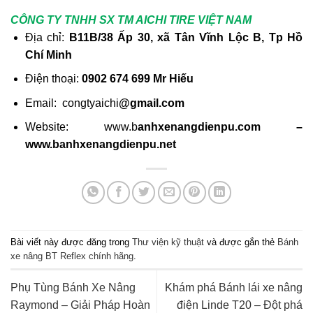
CÔNG TY TNHH SX TM AICHI TIRE VIỆT NAM
Địa chỉ:
B11B/38 Ấp 30, xã Tân Vĩnh Lộc B, Tp Hồ
Chí Minh
Điện thoại:
0902 674 699 Mr Hiếu
Email: congtyaichi
@gmail.com
Website: www.b
anhxenangdienpu.com –
www.banhxenangdienpu.net
Bài viết này được đăng trong
Thư viện kỹ thuật
và được gắn thẻ
Bánh
xe nâng BT Reflex chính hãng
.
Phụ Tùng Bánh Xe Nâng
Khám phá Bánh lái xe nâng
Raymond – Giải Pháp Hoàn
điện Linde T20 – Đột phá